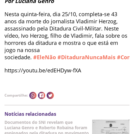
Por Luciana Genro
Nesta quinta-feira, dia 25/10, completa-se 43
anos da morte do jornalista Vladimir Herzog,
assassinado pela Ditadura Civil-Militar. Neste
vídeo, Ivo Herzog, filho de Vladimir, fala sobre os
horrores da ditadura e mostra o que está em
jogo na nossa
sociedade.
#
EleNão
#
DitaduraNuncaMais
#
Cont
https://youtu.be/edEHDyw-fXA
Compartilhe:
Notícias relacionadas
Documentos do SNI revelam que
Luciana Genro e Roberto Robaina foram
espionados pela ditadura no movimento