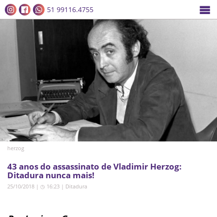
51 99116.4755
herzog
43 anos do assassinato de Vladimir Herzog:
Ditadura nunca mais!
25/10/2018 | ◷ 16:23
|
Ditadura