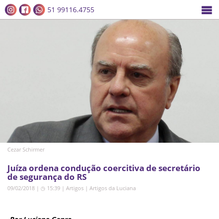
51 99116.4755
Cezar Schirmer
Juíza ordena condução coercitiva de secretário
de segurança do RS
09/02/2018 | ◷ 15:39
|
Artigos
|
Artigos da Luciana