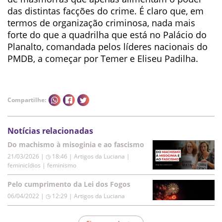
das distintas facções do crime. É claro que, em
termos de organização criminosa, nada mais
forte do que a quadrilha que está no Palácio do
Planalto, comandada pelos líderes nacionais do
PMDB, a começar por Temer e Eliseu Padilha.
Compartilhe:
Notícias relacionadas
Do machismo à misoginia e ao fascismo
21/03/2026 | ◷ 18:46
|
Artigos da Luciana |
feminicídios | feminismo
Pelo cumprimento da Lei dos Fogos
06/04/2022 | ◷ 12:29
|
Artigos da Luciana