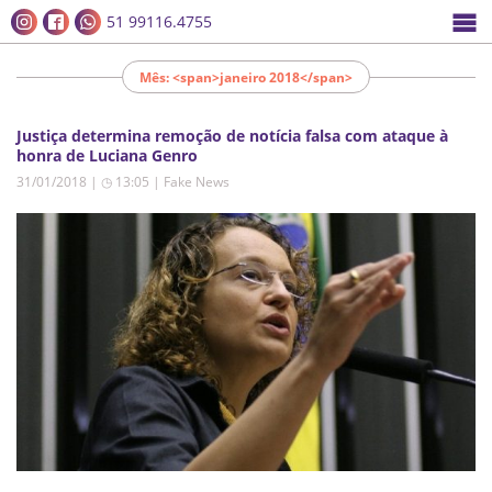
51 99116.4755
Mês: <span>janeiro 2018</span>
Justiça determina remoção de notícia falsa com ataque à
honra de Luciana Genro
31/01/2018 | ◷ 13:05
|
Fake News