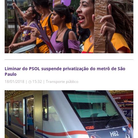
Liminar do PSOL suspende privatização do metrô de São
Paulo
18/01/2018 | ◷ 15:32
|
Transporte público