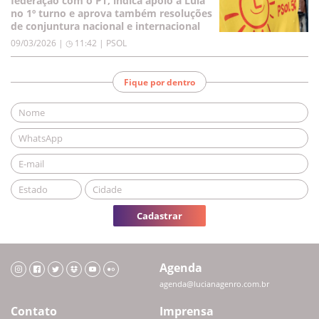
federação com o PT, indica apoio a Lula
no 1º turno e aprova também resoluções
de conjuntura nacional e internacional
09/03/2026 | ◷ 11:42
|
PSOL
Fique por dentro
Cadastrar
Agenda
agenda@lucianagenro.com.br
Contato
Imprensa