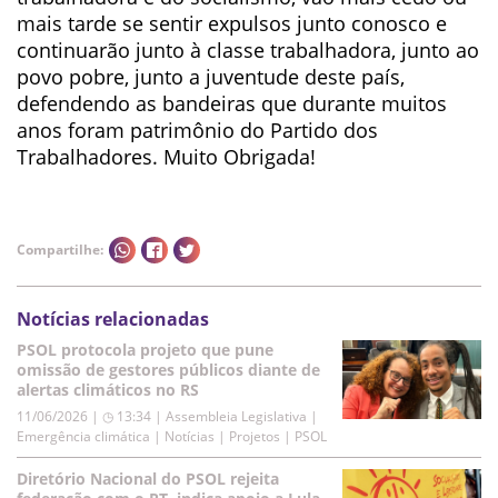
mais tarde se sentir expulsos junto conosco e
continuarão junto à classe trabalhadora, junto ao
povo pobre, junto a juventude deste país,
defendendo as bandeiras que durante muitos
anos foram patrimônio do Partido dos
Trabalhadores. Muito Obrigada!
Compartilhe:
Notícias relacionadas
PSOL protocola projeto que pune
omissão de gestores públicos diante de
alertas climáticos no RS
11/06/2026 | ◷ 13:34
|
Assembleia Legislativa |
Emergência climática | Notícias | Projetos | PSOL
Diretório Nacional do PSOL rejeita