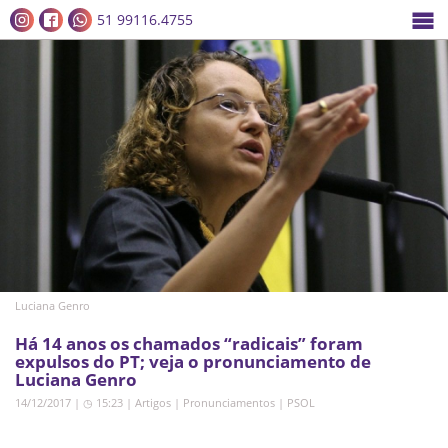
51 99116.4755
Luciana Genro
Há 14 anos os chamados “radicais” foram
expulsos do PT; veja o pronunciamento de
Luciana Genro
14/12/2017 | ◷ 15:23
|
Artigos
|
Pronunciamentos
|
PSOL