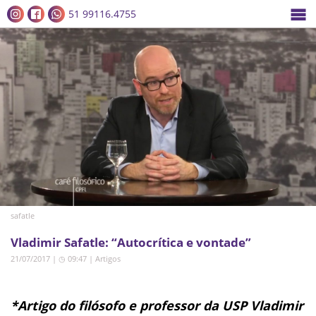
51 99116.4755
safatle
Vladimir Safatle: “Autocrítica e vontade”
21/07/2017 | ◷ 09:47
|
Artigos
*Artigo do filósofo e professor da USP Vladimir