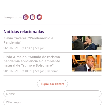
Compartilhe:
Notícias relacionadas
Flávio Tavares: “Pandemônio e
Pandemia”
06/03/2021 | ◷ 17:47
|
Artigos
Silvio Almeida: “Mundo de racismo,
pandemia e violência é o ambiente
natural de Trump e Bolsonaro”
08/01/2021 | ◷ 10:21
|
Artigos | Racismo
Fique por dentro