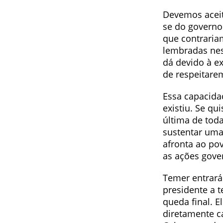
Devemos aceit
se do governo 
que contraria
lembradas nes
dá devido à e
de respeitare
Essa capacida
existiu. Se q
última de tod
sustentar uma
afronta ao pov
as ações gove
Temer entrará 
presidente a 
queda final. 
diretamente ca