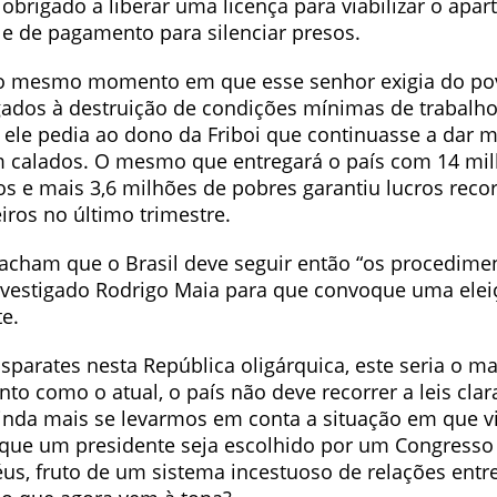
obrigado a liberar uma licença para viabilizar o apa
 e de pagamento para silenciar presos.
o mesmo momento em que esse senhor exigia do pov
ligados à destruição de condições mínimas de trabalho
a ele pedia ao dono da Friboi que continuasse a dar 
m calados. O mesmo que entregará o país com 14 mi
 e mais 3,6 milhões de pobres garantiu lucros reco
iros no último trimestre.
 acham que o Brasil deve seguir então “os procedimen
vestigado Rodrigo Maia para que convoque uma eleiç
e.
sparates nesta República oligárquica, este seria o ma
 como o atual, o país não deve recorrer a leis cla
ainda mais se levarmos em conta a situação em que vi
que um presidente seja escolhido por um Congresso
éus, fruto de um sistema incestuoso de relações entre