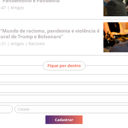
: “Pandemônio e Pandemia”
7:47
|
Artigos
: “Mundo de racismo, pandemia e violência é
ural de Trump e Bolsonaro”
0:21
|
Artigos | Racismo
Fique por dentro
Cadastrar