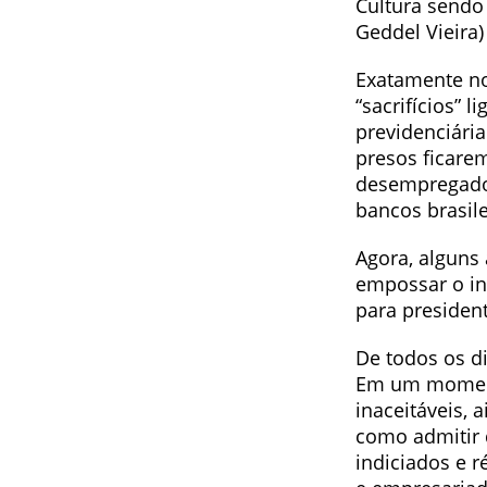
Cultura sendo 
Geddel Vieira)
Exatamente n
“sacrifícios” 
previdenciári
presos ficare
desempregados
bancos brasile
Agora, alguns
empossar o in
para president
De todos os di
Em um momento
inaceitáveis, 
como admitir 
indiciados e r