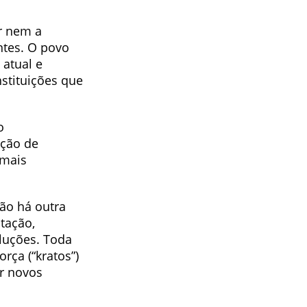
r nem a
ntes. O povo
 atual e
nstituições que
o
ação de
 mais
não há outra
tação,
luções. Toda
rça (“kratos”)
ir novos