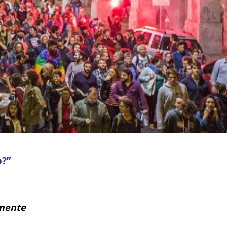
o?”
lmente