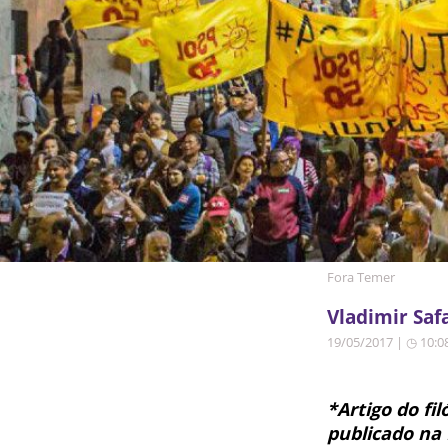
Fora Temer
Vladimir Saf
19/05/2017 | ◷ 10:0
*Artigo do fi
publicado na 