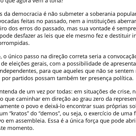
o que agora vem à tona?
 da democracia é não submeter a soberania popula
vocadas feitas no passado, nem a instituições aberra
eiro dos erros do passado, mas sua vontade é sempre
pode desfazer as leis que ele mesmo fez e destituir i
orrompidas.
, o único passo na direção correta seria a convocaçã
 de eleições gerais, com a possibilidade de apresent
independentes, para que aqueles que não se sentem
 por partidos possam também ter presença política.
ntenda de um vez por todas: em situações de crise, 
 do que caminhar em direção ao grau zero da represen
tamente o povo e deixá-lo encontrar suas próprias so
m “kratos” do “demos”, ou seja, o exercício de uma fo
vo em assembleia. Essa é a única força que pode abr
este momento.