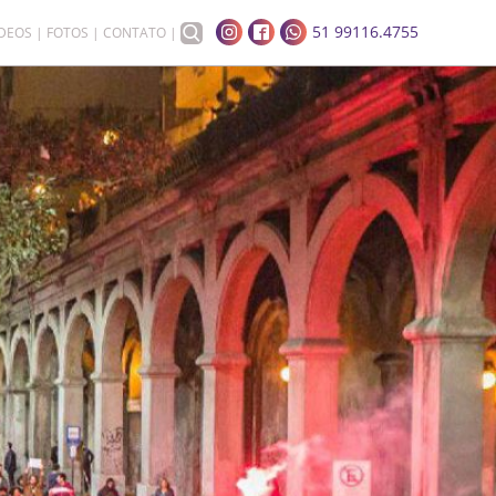
51 99116.4755
ÍDEOS
FOTOS
CONTATO