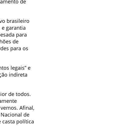
rtamento de
o brasileiro
 e garantia
mesada para
lhões de
rdes para os
tos legais” e
ão indireta
ior de todos.
ramente
vemos. Afinal,
 Nacional de
 casta política