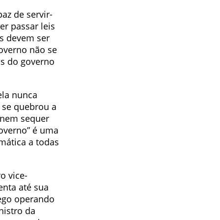
az de servir-
r passar leis
as devem ser
overno não se
os do governo
ela nunca
s se quebrou a
 nem sequer
governo” é uma
emática a todas
o vice-
enta até sua
pego operando
nistro da