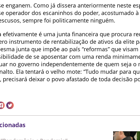
se enganem. Como já dissera anteriormente neste e
sse operador dos escaninhos do poder, acostumado à
escusos, sempre foi politicamente ninguém.
efetivamente é uma junta financeira que procura re
ero instrumento de rentabilização de ativos da elite p
 mesma junta que impõe ao país “reformas” que visam 
bilidade de se aposentar com uma renda minimamen
nuar no governo independentemente de quem seja o 
analto. Ela tentará o velho mote: “Tudo mudar para q
, precisará deixar o povo afastado de toda decisão pol
acionadas