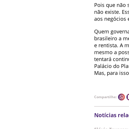
Pois que não 
não existe. E
aos negócios 
Quem governa 
brasileiro a m
e rentista. A
mesmo a possi
tentará conti
Palácio do Pl
Mas, para isso
Compartilhe:
Notícias rel