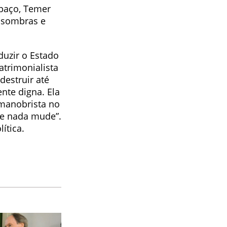
spaço, Temer
 sombras e
duzir o Estado
atrimonialista
destruir até
te digna. Ela
manobrista no
ue nada mude”.
ítica.