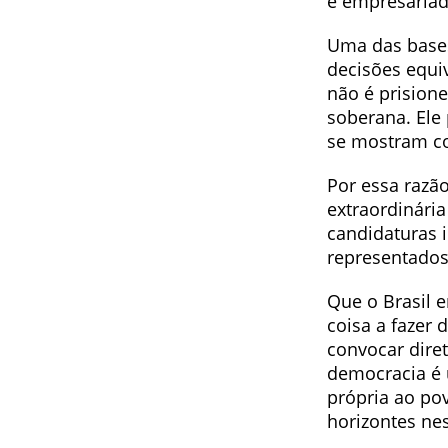
e empresariad
Uma das bases
decisões equi
não é prision
soberana. Ele 
se mostram c
Por essa razão
extraordinária
candidaturas 
representados
Que o Brasil e
coisa a fazer
convocar dire
democracia é u
própria ao po
horizontes n