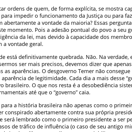
ar ordens de quem, de forma explícita, se mostra cap
para impedir o funcionamento da Justiça ou para faze
m abertamente a vontade da maioria? Essas pergunt
te momento. Pois a adesão pontual do povo a seu g
xigência da lei, mas devido à capacidade dos membr
m a vontade geral.
de está definitivamente quebrada. Não. Na verdade, 
uisermos ser mais precisos, devemos dizer que apena
as as aparências. O desgoverno Temer não consegue
 aparência de legitimidade. Cada dia a mais desse “
o brasileiro. O que nos resta é a desobediência sist
rnamentais até que o “governo” caia.
para a história brasileira não apenas como o primeir
ter conspirado abertamente contra sua própria presid
Ele será lembrado como o primeiro presidente a ser 
sos de tráfico de influência (o caso de seu antigo mi