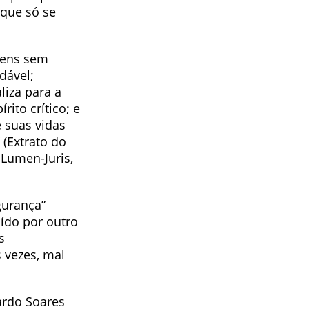
 que só se
ovens sem
dável;
liza para a
ito crítico; e
 suas vidas
(Extrato do
 Lumen-Juris,
gurança”
ído por outro
s
 vezes, mal
ardo Soares