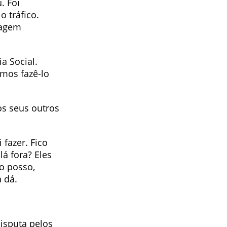
. Foi
o tráfico.
tagem
a Social.
amos fazê-lo
os seus outros
 fazer. Fico
lá fora? Eles
o posso,
 dá.
isputa pelos