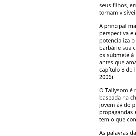
seus filhos, 
tornam visíve
A principal ma
perspectiva e 
potencializa 
barbárie sua c
os submete à 
antes que ama
capítulo 8 do 
2006)
O Tallysom é m
baseada na ch
jovem ávido p
propagandas e
tem o que co
As palavras d