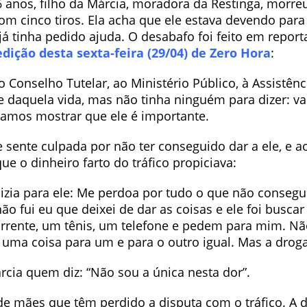
 anos, filho da Márcia, moradora da Restinga, morreu
m cinco tiros. Ela acha que ele estava devendo para 
já tinha pedido ajuda. O desabafo foi feito em repor
edição desta sexta-feira (29/04) de Zero Hora
:
o Conselho Tutelar, ao Ministério Público, à Assistênci
le daquela vida, mas não tinha ninguém para dizer: v
 vamos mostrar que ele é importante.
 sente culpada por não ter conseguido dar a ele, e a
que o dinheiro farto do tráfico propiciava:
dizia para ele: Me perdoa por tudo o que não consegui
o fui eu que deixei de dar as coisas e ele foi buscar 
rente, um tênis, um telefone e pedem para mim. Nã
 uma coisa para um e para o outro igual. Mas a droga
rcia quem diz: “Não sou a única nesta dor”.
de mães que têm perdido a disputa com o tráfico. A d