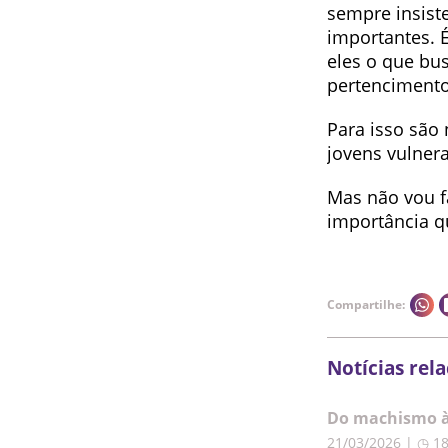
sempre insiste
importantes. É
eles o que bu
pertencimento
Para isso são 
jovens vulnera
Mas não vou f
importância q
Compartilhe:
Notícias rel
Do machismo à 
21/03/2026 | ◷ 1