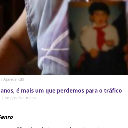
 / Agencia RBS
 anos, é mais um que perdemos para o tráfico
1
|
Artigos da Luciana
Genro