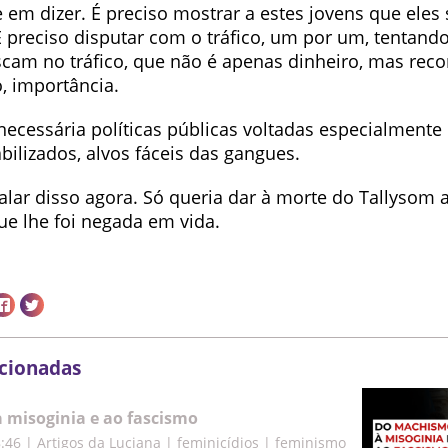
 em dizer. É preciso mostrar a estes jovens que eles
 preciso disputar com o tráfico, um por um, tentando
scam no tráfico, que não é apenas dinheiro, mas rec
, importância.
necessária políticas públicas voltadas especialmente
bilizados, alvos fáceis das gangues.
alar disso agora. Só queria dar à morte do Tallysom
ue lhe foi negada em vida.
acionadas
misoginia e ao fascismo
8:46
|
Artigos da Luciana | feminicídios | feminismo