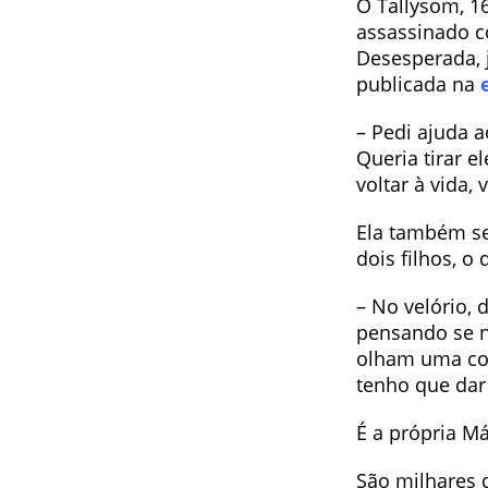
O Tallysom, 16
assassinado co
Desesperada, 
publicada na
– Pedi ajuda a
Queria tirar e
voltar à vida,
Ela também se
dois filhos, o 
– No velório, 
pensando se nã
olham uma cor
tenho que dar
É a própria Má
São milhares 