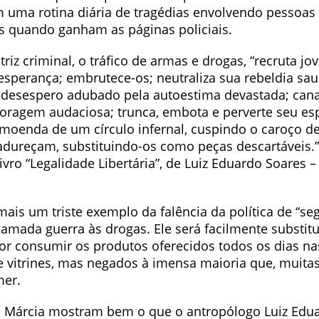
em uma rotina diária de tragédias envolvendo pessoas
is quando ganham as páginas policiais.
triz criminal, o tráfico de armas e drogas, “recruta j
esperança; embrutece-os; neutraliza sua rebeldia sau
o desespero adubado pela autoestima devastada; cana
oragem audaciosa; trunca, embota e perverte seu espír
moenda de um círculo infernal, cuspindo o caroço de
dureçam, substituindo-os como peças descartáveis.” 
livro “Legalidade Libertária”, de Luiz Eduardo Soares –
ais um triste exemplo da falência da política de “se
amada guerra às drogas. Ele será facilmente substitu
or consumir os produtos oferecidos todos os dias na
 vitrines, mas negados à imensa maioria que, muitas
mer.
a Márcia mostram bem o que o antropólogo Luiz Edu