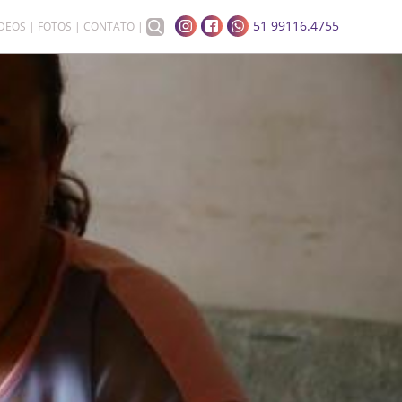
51 99116.4755
ÍDEOS
FOTOS
CONTATO