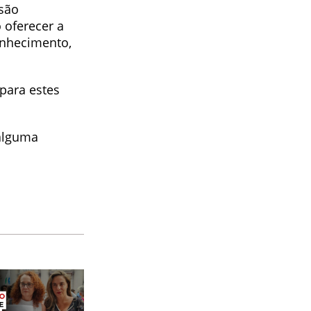
 são
 oferecer a
onhecimento,
 para estes
 alguma