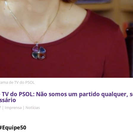
rama de TV do PSOL
 TV do PSOL: Não somos um partido qualquer,
ssário
7
|
Imprensa
|
Notícias
#Equipe50