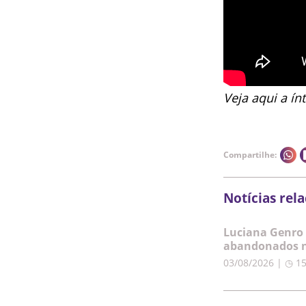
Veja aqui a í
Compartilhe:
Notícias rel
Luciana Genro 
abandonados n
03/08/2026 | ◷ 1