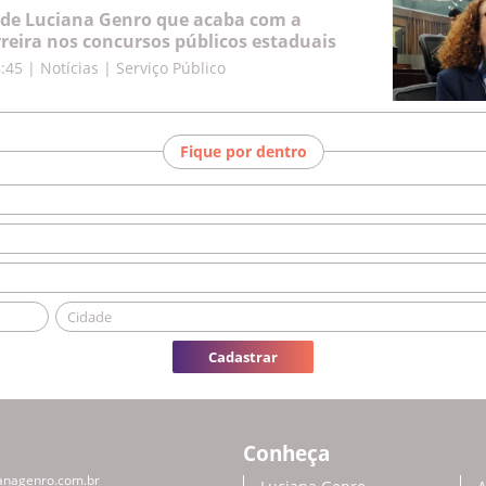
 de Luciana Genro que acaba com a
rreira nos concursos públicos estaduais
8:45
|
Notícias | Serviço Público
Fique por dentro
Cadastrar
Conheça
anagenro.com.br