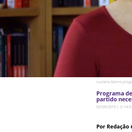
Luciana Genro prog
Programa de
partido nece
02/09/2015 | ◷ 14:5
Por Redação 