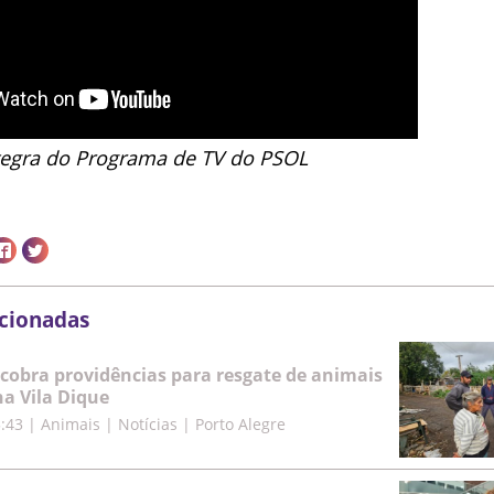
ntegra do Programa de TV do PSOL
acionadas
cobra providências para resgate de animais
a Vila Dique
5:43
|
Animais | Notícias | Porto Alegre