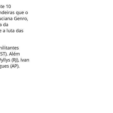
nte 10
ndeiras que o
uciana Genro,
a da
 a luta das
litantes
ST). Além
llys (RJ), Ivan
gues (AP).