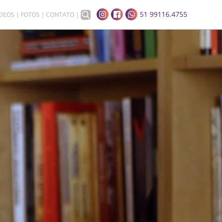
51 99116.4755
ÍDEOS
FOTOS
CONTATO