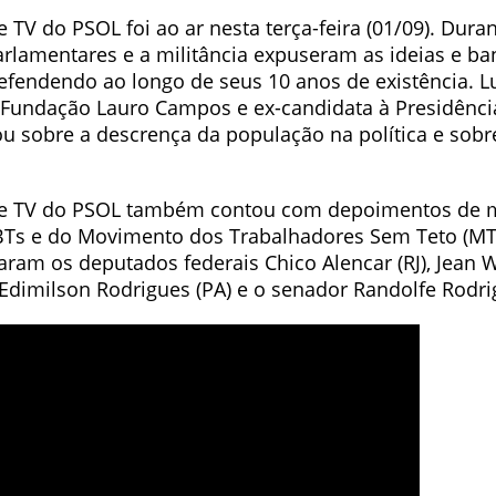
TV do PSOL foi ao ar nesta terça-feira (01/09). Dura
arlamentares e a militância expuseram as ideias e ba
efendendo ao longo de seus 10 anos de existência. L
 Fundação Lauro Campos e ex-candidata à Presidênci
ou sobre a descrença da população na política e sobre
e TV do PSOL também contou com depoimentos de mi
BTs e do Movimento dos Trabalhadores Sem Teto (MT
param os deputados federais Chico Alencar (RJ), Jean Wy
 Edimilson Rodrigues (PA) e o senador Randolfe Rodri