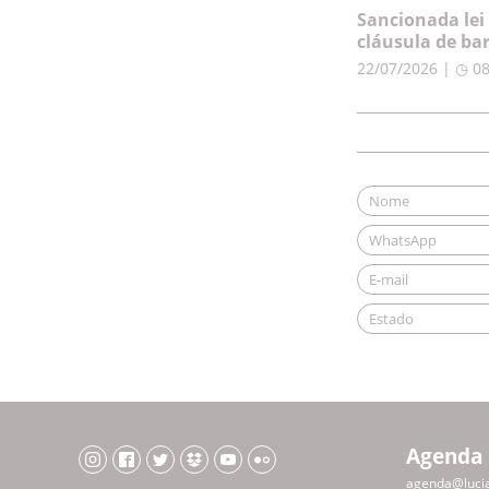
Sancionada lei
cláusula de ba
22/07/2026 | ◷ 0
Agenda
agenda@luci