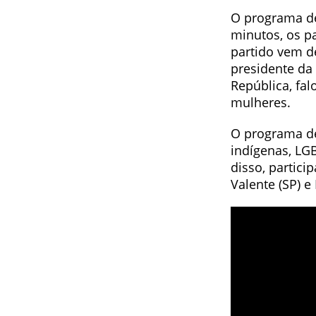
O programa de 
minutos, os p
partido vem d
presidente da
República, fal
mulheres.
O programa d
indígenas, LG
disso, partici
Valente (SP) e