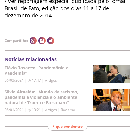
³ Ver reportagem especial publicada pelo jornal
Brasil de Fato, edição dos dias 11 a 17 de
dezembro de 2014.
Compartilhe:
Notícias relacionadas
Flávio Tavares: “Pandemônio e
Pandemia”
06/03/2021 | ◷ 17:47
|
Artigos
Silvio Almeida: “Mundo de racismo,
pandemia e violência é o ambiente
natural de Trump e Bolsonaro”
08/01/2021 | ◷ 10:21
|
Artigos | Racismo
Fique por dentro