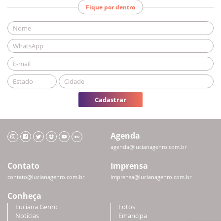
Fique por dentro
Cadastrar
Agenda
agenda@lucianagenro.com.br
Contato
Imprensa
contato@lucianagenro.com.br
imprensa@lucianagenro.com.br
Conheça
Luciana Genro
Fotos
Notícias
Emancipa