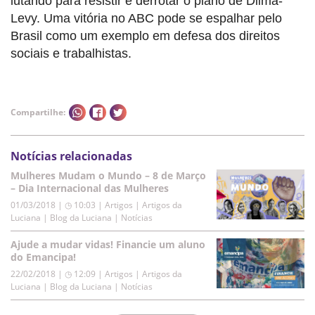
lutando para resistir e derrotar o plano de Dilma-
Levy. Uma vitória no ABC pode se espalhar pelo
Brasil como um exemplo em defesa dos direitos
sociais e trabalhistas.
Compartilhe:
Notícias relacionadas
Mulheres Mudam o Mundo – 8 de Março
– Dia Internacional das Mulheres
01/03/2018 | ◷ 10:03
|
Artigos | Artigos da
Luciana | Blog da Luciana | Notícias
Ajude a mudar vidas! Financie um aluno
do Emancipa!
22/02/2018 | ◷ 12:09
|
Artigos | Artigos da
Luciana | Blog da Luciana | Notícias