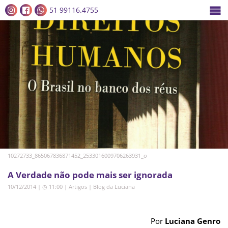
51 99116.4755
10272733_865067836871452_2533016009706263931_o
A Verdade não pode mais ser ignorada
10/12/2014 | ◷ 11:00
|
Artigos
|
Blog da Luciana
Por
Luciana Genro