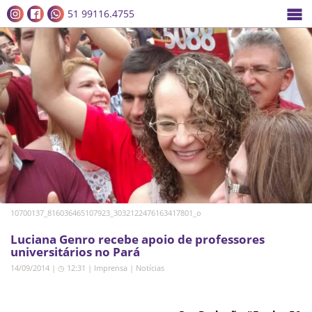
51 99116.4755
10700137_816036465107923_3032122476163417801_o
Luciana Genro recebe apoio de professores
universitários no Pará
14/09/2014 | ◷ 12:31
|
Imprensa
|
Notícias