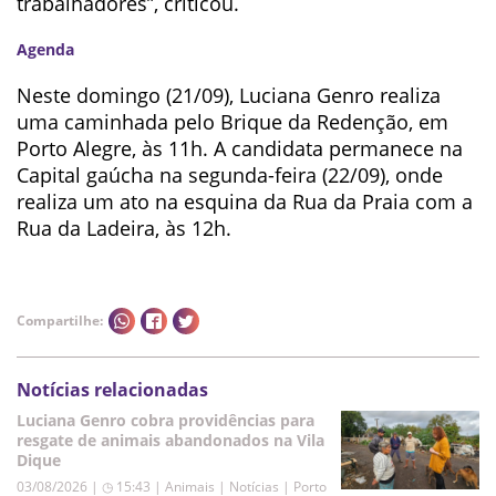
trabalhadores”, criticou.
Agenda
Neste domingo (21/09), Luciana Genro realiza
uma caminhada pelo Brique da Redenção, em
Porto Alegre, às 11h. A candidata permanece na
Capital gaúcha na segunda-feira (22/09), onde
realiza um ato na esquina da Rua da Praia com a
Rua da Ladeira, às 12h.
Compartilhe:
Notícias relacionadas
Luciana Genro cobra providências para
resgate de animais abandonados na Vila
Dique
03/08/2026 | ◷ 15:43
|
Animais | Notícias | Porto