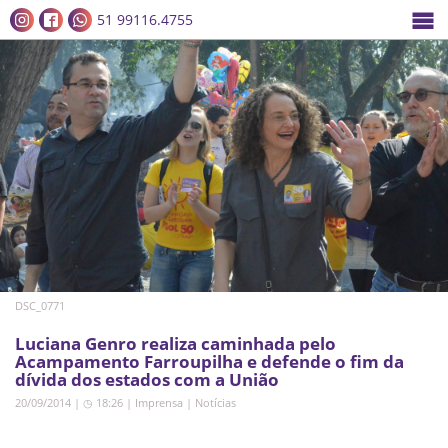
51 99116.4755
DSC_0771
Luciana Genro realiza caminhada pelo
Acampamento Farroupilha e defende o fim da
dívida dos estados com a União
20/09/2014 | ◷ 18:26
|
Imprensa
|
Notícias