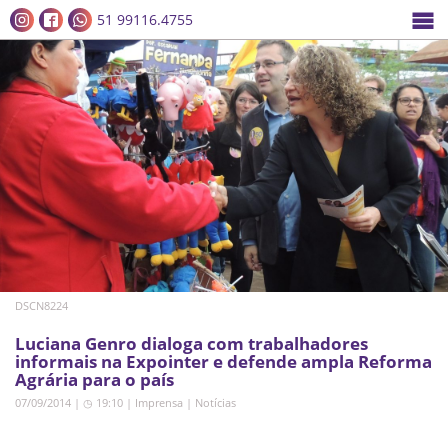
51 99116.4755
DSCN8224
Luciana Genro dialoga com trabalhadores
informais na Expointer e defende ampla Reforma
Agrária para o país
07/09/2014 | ◷ 19:10
|
Imprensa
|
Notícias