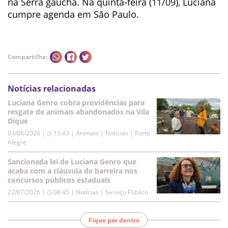
na Serra gaúcha. Na quinta-feira (11/09), Luciana
cumpre agenda em São Paulo.
Compartilhe:
Notícias relacionadas
Luciana Genro cobra providências para
resgate de animais abandonados na Vila
Dique
03/08/2026 | ◷ 15:43
|
Animais | Notícias | Porto
Alegre
Sancionada lei de Luciana Genro que
acaba com a cláusula de barreira nos
concursos públicos estaduais
22/07/2026 | ◷ 08:45
|
Notícias | Serviço Público
Fique por dentro