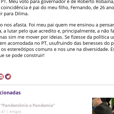
o PT. Meu voto para governador é de Roberto Robaina
coincidência é pai do meu filho, Fernando, de 26 ano
ir para Dilma.
o nos afasta. Foi meu pai quem me ensinou a pensa
, a lutar pelo que acredito e, principalmente, a não fa
as sim me mover por ideias. Se fizesse da política u
bem acomodada no PT, usufruindo das benesses do 
os estereótipos comuns e nos une na diversidade. E
ue se pode construir!
acionadas
: “Pandemônio e Pandemia”
7:47
|
Artigos