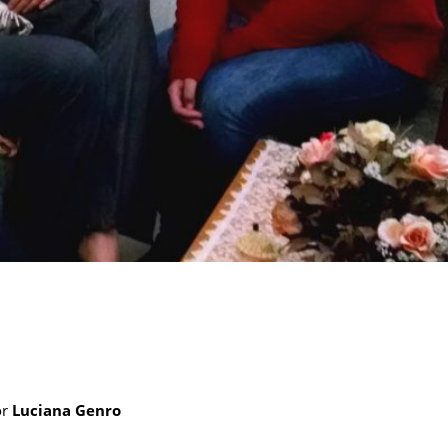
or
Luciana Genro