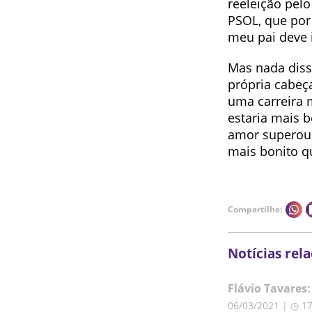
reeleição pel
PSOL, que por 
meu pai deve 
Mas nada diss
própria cabeça
uma carreira m
estaria mais 
amor superou 
mais bonito q
Compartilhe:
Notícias rel
Flávio Tavares
06/03/2021 | ◷ 1