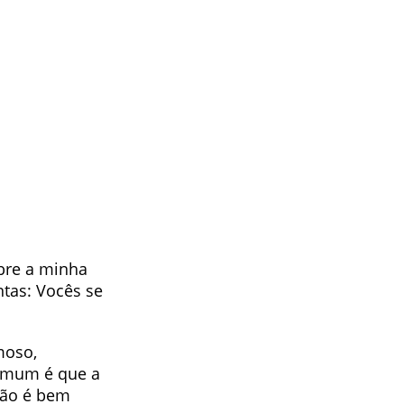
obre a minha
tas: Vocês se
moso,
comum é que a
 não é bem