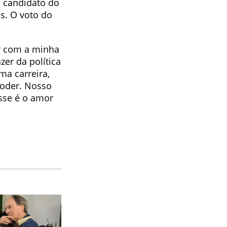
, candidato do
s. O voto do
r com a minha
zer da política
ma carreira,
poder. Nosso
sse é o amor