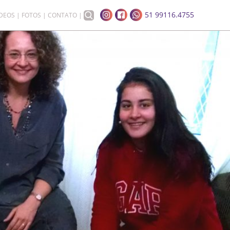
51 99116.4755
ÍDEOS
FOTOS
CONTATO