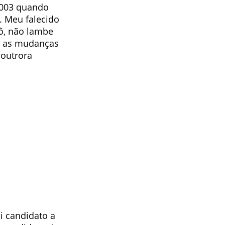
 2003 quando
L. Meu falecido
vô, não lambe
va as mudanças
 outrora
i candidato a