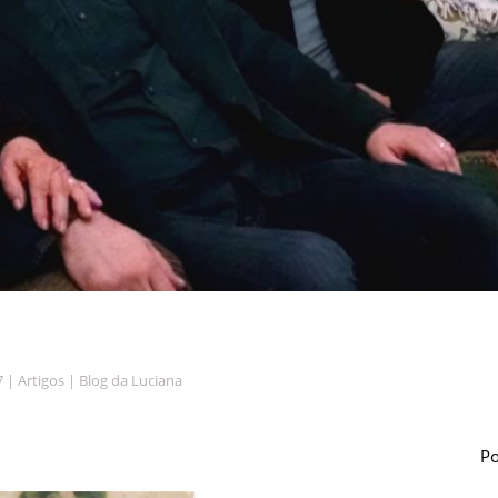
7
|
Artigos
|
Blog da Luciana
P