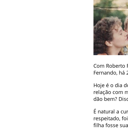
Com Roberto R
Fernando, há 
Hoje é o dia 
relação com m
dão bem? Discu
É natural a cu
respeitado, fo
filha fosse su