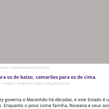
e baixo, camarões para os de cima.
ara os de baixo, camarões para os de cima.
3
|
Artigos
|
Artigos da Luciana
|
Blog da Luciana
ney governa o Maranhão há décadas, e este Estado é
s. Enquanto o povo come farinha, Roseana e seus a