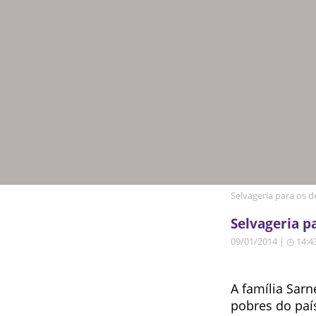
Selvageria para os d
Selvageria p
09/01/2014 | ◷ 14:4
A família Sar
pobres do paí