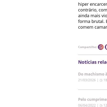
hiper encarce
contrário, co
ainda mais vi
forma brutal.
comem camar
Compartilhe:
Notícias rel
Do machismo à 
21/03/2026 | ◷ 1
Pelo cumprimen
06/04/2022 | ◷ 1