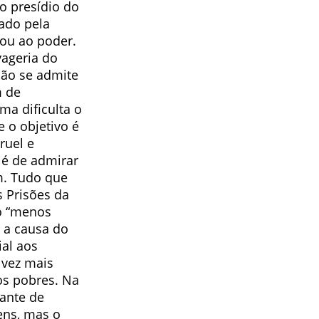
no presídio do
ado pela
gou ao poder.
vageria do
não se admite
m de
ma dificulta o
e o objetivo é
ruel e
 é de admirar
m. Tudo que
s Prisões da
 o “menos
, a causa do
ial aos
 vez mais
os pobres. Na
ante de
ens, mas o