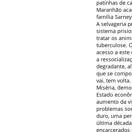
patinhas de ca
Maranhão acab
família Sarne
A selvageria 
sistema prisio
tratar os ani
tuberculose. 
acesso a este 
a ressocializa
degradante, a
que se compor
vai, tem volt
Miséria, demo
Estado econômi
aumento da vi
problemas soc
duro, uma pen
última década
encarcerados 