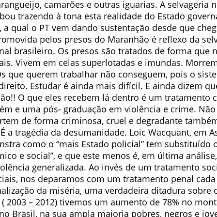
rangueijo, camarões e outras iguarias. A selvageria 
ou trazendo à tona esta realidade do Estado govern
y, a qual o PT vem dando sustentação desde que che
promovida pelos presos do Maranhão é reflexo da sel
nal brasileiro. Os presos são tratados de forma que 
mais. Vivem em celas superlotadas e imundas. Morre
Os que querem trabalhar não conseguem, pois o siste
direito. Estudar é ainda mais difícil. E ainda dizem qu
ção!! O que eles recebem lá dentro é um tratamento c
lém e uma pós- graduação em violência e crime. Não
tem de forma criminosa, cruel e degradante també
a. É a tragédia da desumanidade. Loic Wacquant, em A
nstra como o “mais Estado policial” tem substituído
co e social”, e que este menos é, em última análise
olência generalizada. Ao invés de um tratamento soc
iais, nos deparamos com um tratamento penal cada
alização da miséria, uma verdadeira ditadura sobre 
 ( 2003 – 2012) tivemos um aumento de 78% no mont
no Brasil, na sua ampla maioria pobres, negros e jov