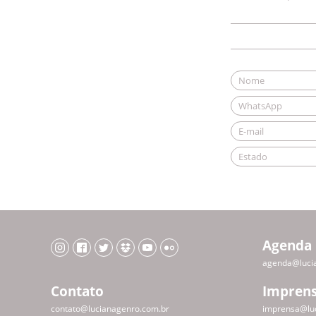
Agenda
agenda@luci
Contato
Impren
contato@lucianagenro.com.br
imprensa@lu