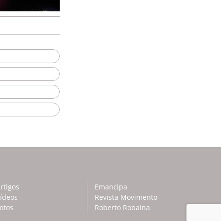
rtigos
Emancipa
ídeos
Revista Movimento
otos
Roberto Robaina