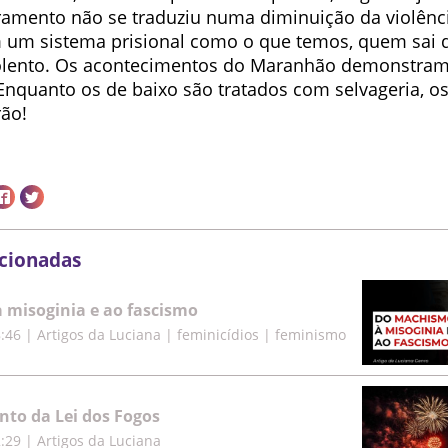
ramento não se traduziu numa diminuição da violênc
m um sistema prisional como o que temos, quem sai de
olento. Os acontecimentos do Maranhão demonstram
 Enquanto os de baixo são tratados com selvageria, o
ão!
acionadas
misoginia e ao fascismo
8:46
|
Artigos da Luciana | feminicídios | feminismo
to da Lei dos Fogos
2:29
|
Artigos da Luciana