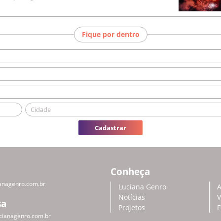
Fique por dentro
Cadastrar
Conheça
anagenro.com.br
Luciana Genro
A
Notícias
V
sa
Projetos
F
cianagenro.com.br