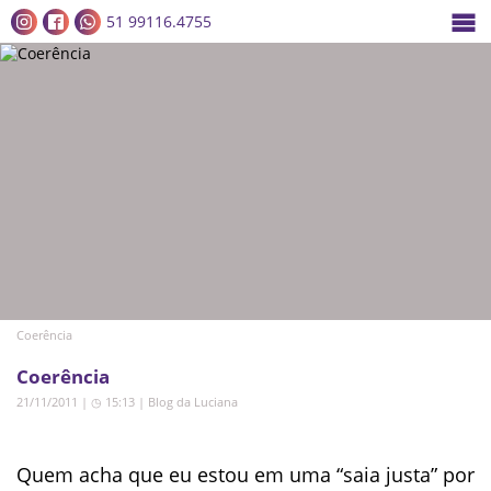
51 99116.4755
Coerência
Coerência
21/11/2011 | ◷ 15:13
|
Blog da Luciana
Quem acha que eu estou em uma “saia justa” por