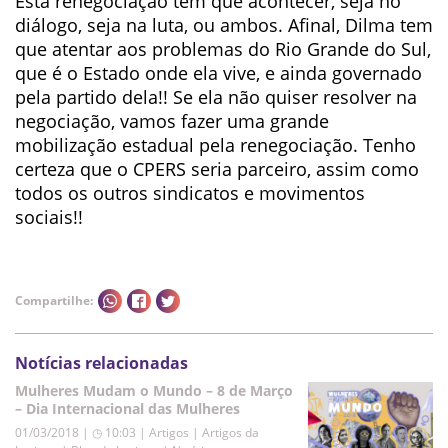
Esta renegociação tem que acontecer, seja no
diálogo, seja na luta, ou ambos. Afinal, Dilma tem
que atentar aos problemas do Rio Grande do Sul,
que é o Estado onde ela vive, e ainda governado
pela partido dela!! Se ela não quiser resolver na
negociação, vamos fazer uma grande
mobilização estadual pela renegociação. Tenho
certeza que o CPERS seria parceiro, assim como
todos os outros sindicatos e movimentos
sociais!!
Compartilhe:
Notícias relacionadas
Mulheres Mudam o Mundo – 8 de Março
– Dia Internacional das Mulheres
01/03/2018 | ◷ 10:03
|
Artigos | Artigos da