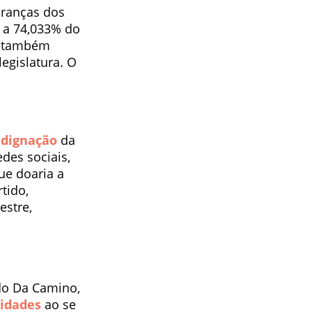
eranças dos
e a 74,033% do
a também
egislatura. O
ndignação
da
des sociais,
ue doaria a
tido,
estre,
ldo Da Camino,
ridades
ao se