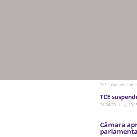
TCE suspende aument
TCE suspende
31/08/2011 | ◷ 10:1
Câmara apr
parlamentar