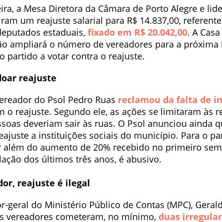
ira, a Mesa Diretora da Câmara de Porto Alegre e lid
iram um reajuste salarial para R$ 14.837,00, referent
deputados estaduais,
fixado em R$ 20.042,00
. A Cas
ão ampliará o número de vereadores para a próxima l
co partido a votar contra o reajuste.
doar reajuste
 vereador do Psol Pedro Ruas
reclamou da falta de i
o reajuste. Segundo ele, as ações se limitaram às re
soas deveriam sair às ruas. O Psol anunciou ainda q
eajuste a instituições sociais do município. Para o par
r além do aumento de 20% recebido no primeiro sem
flação dos últimos três anos, é abusivo.
or, reajuste é ilegal
or-geral do Ministério Público de Contas (MPC), Gera
os vereadores cometeram, no mínimo,
duas irregula