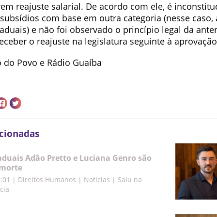
m reajuste salarial. De acordo com ele, é inconstitu
 subsídios com base em outra categoria (nesse caso, 
duais) e não foi observado o princípio legal da anter
eceber o reajuste na legislatura seguinte à aprovaçã
o do Povo e Rádio Guaíba
acionadas
duais Adão Pretto e Luciana Genro são
morte
9:01
|
Direitos Humanos | Notícias | Saiu na
cia