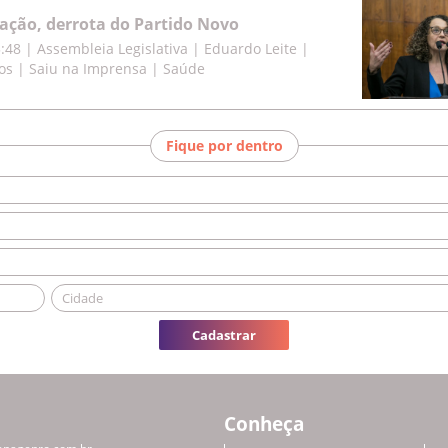
cação, derrota do Partido Novo
5:48
|
Assembleia Legislativa | Eduardo Leite |
os | Saiu na Imprensa | Saúde
Fique por dentro
Cadastrar
Conheça