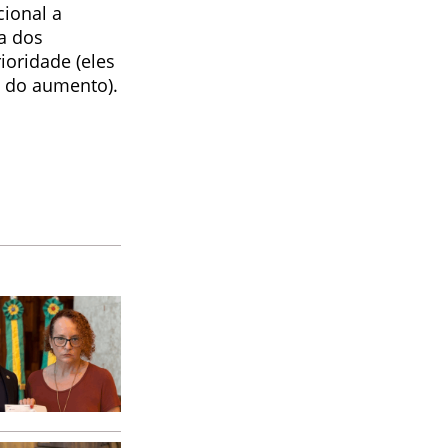
cional a
a dos
ioridade (eles
o do aumento).