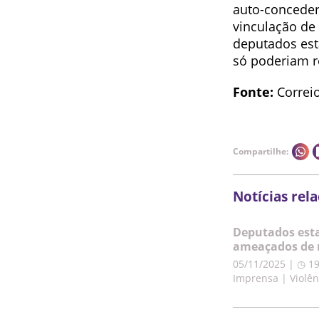
auto-concedere
vinculação de
deputados esta
só poderiam r
Fonte:
Correi
Compartilhe:
Notícias rel
Deputados esta
ameaçados de 
05/11/2025 | ◷ 1
Imprensa | Violên