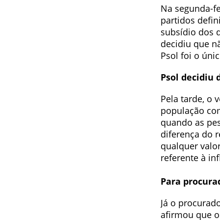
Na segunda-fe
partidos defin
subsídio dos 
decidiu que n
Psol foi o úni
Psol decidiu 
Pela tarde, o
população com 
quando as pes
diferença do r
qualquer valo
referente à in
Para procurad
Já o procurad
afirmou que 