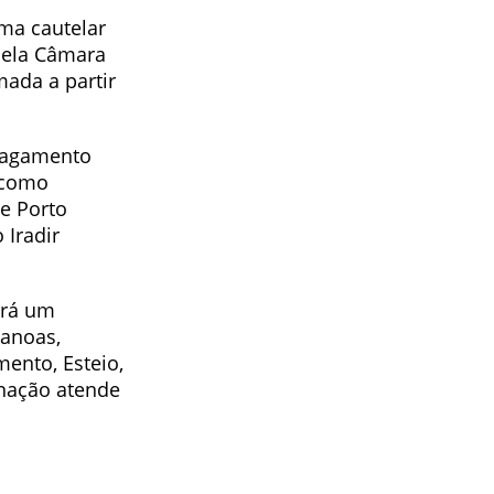
uma cautelar
ela Câmara
mada a partir
 pagamento
 como
de Porto
 Iradir
ará um
Canoas,
mento, Esteio,
inação atende