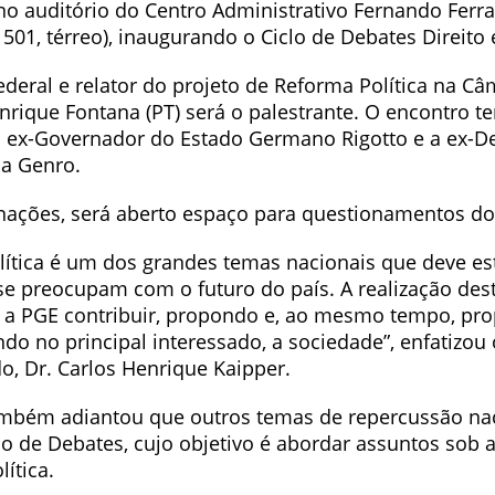
no auditório do Centro Administrativo Fernando Ferra
501, térreo), inaugurando o Ciclo de Debates Direito e
deral e relator do projeto de Reforma Política na C
rique Fontana (PT) será o palestrante. O encontro t
 ex-Governador do Estado Germano Rigotto e a ex-D
na Genro.
nações, será aberto espaço para questionamentos do
lítica é um dos grandes temas nacionais que deve es
se preocupam com o futuro do país. A realização dest
a PGE contribuir, propondo e, ao mesmo tempo, pr
do no principal interessado, a sociedade”, enfatizou
o, Dr. Carlos Henrique Kaipper.
ambém adiantou que outros temas de repercussão nac
o de Debates, cujo objetivo é abordar assuntos sob a
lítica.