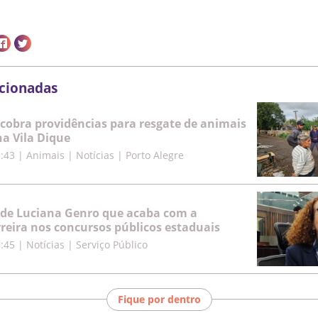
acionadas
cobra providências para resgate de animais
a Vila Dique
5:43
|
Animais | Notícias | Porto Alegre
 de Luciana Genro que acaba com a
rreira nos concursos públicos estaduais
8:45
|
Notícias | Serviço Público
Fique por dentro