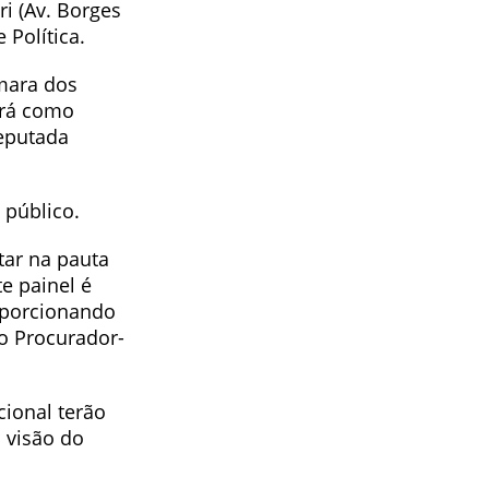
ri (Av. Borges
 Política.
âmara dos
erá como
eputada
 público.
tar na pauta
e painel é
oporcionando
 o Procurador-
ional terão
 visão do