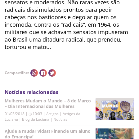
sensatos e moderados. Não raras vezes são
radicais dissimulados prontos para pedir
cabeças nos bastidores e degolar quem os
incomoda. Contra os “radicais”, em 1964, os
militares que se achavam sensatos impuseram
ao Brasil uma ditadura radical, que prendeu,
torturou e matou.
Compartilhe:
Notícias relacionadas
Mulheres Mudam o Mundo – 8 de Março
– Dia Internacional das Mulheres
01/03/2018 | ◷ 10:03
|
Artigos | Artigos da
Luciana | Blog da Luciana | Notícias
Ajude a mudar vidas! Financie um aluno
do Emancipa!