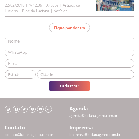
22/02/2018 | ◷ 12:09
|
Artigos | Artigos da
Luciana | Blog da Luciana | Notícias
Fique por dentro
Cadastrar
Agenda
agenda@lucianagenro.com.br
Contato
Imprensa
contato@lucianagenro.com.br
imprensa@lucianagenro.com.br