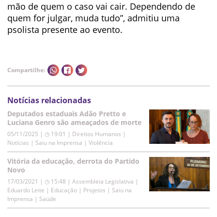
mão de quem o caso vai cair. Dependendo de
quem for julgar, muda tudo”, admitiu uma
psolista presente ao evento.
Compartilhe:
Notícias relacionadas
Deputados estaduais Adão Pretto e
Luciana Genro são ameaçados de morte
05/11/2025 | ◷ 19:01
|
Direitos Humanos |
Notícias | Saiu na Imprensa | Violência
Vitória da educação, derrota do Partido
Novo
17/03/2021 | ◷ 15:48
|
Assembleia Legislativa |
Eduardo Leite | Educação | Projetos | Saiu na
Imprensa | Saúde