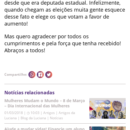
desde que era deputada estadual. Infelizmente,
quando chegam as eleições muita gente esquece
desse fato e elege os que votam a favor de
aumento!
Mas quero agradecer por todos os
cumprimentos e pela força que tenha recebido!
Abraços a todos!
Compartilhe:
Notícias relacionadas
Mulheres Mudam o Mundo – 8 de Março
– Dia Internacional das Mulheres
01/03/2018 | ◷ 10:03
|
Artigos | Artigos da
Luciana | Blog da Luciana | Notícias
Ajude a mudar vidas! Financie um aluno