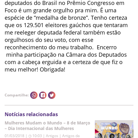
deputados do Brasil no Prêmio Congresso em
Foco é um grande orgulho pra mim. É uma
espécie de “medalha de bronze”. Tenho certeza
que os 129.501 eleitores gaúchos que tentaram
me reeleger deputada federal também estão
orgulhosos do seu voto, com esse
reconhecimento do meu trabalho. Encerro
minha participação na Câmara dos Deputados
com a cabeça erguida e a certeza de que fiz o
meu melhor! Obrigada!
Compartilhe:
Notícias relacionadas
Mulheres Mudam o Mundo – 8 de Março
– Dia Internacional das Mulheres
01/03/2018 | ◷ 10:03
|
Artigos | Artigos da