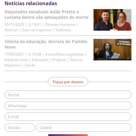
Notícias relacionadas
Deputados estaduais Adão Pretto e
Luciana Genro são ameaçados de morte
05/11/2025 | ◷ 19:01
|
Direitos Humanos |
Notícias | Saiu na Imprensa | Violência
Vitória da educação, derrota do Partido
Novo
17/03/2021 | ◷ 15:48
|
Assembleia Legislativa |
Eduardo Leite | Educação | Projetos | Saiu na
Imprensa | Saúde
Fique por dentro