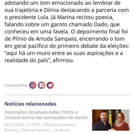
adotando um tom emocionado ao lembrar de
sua trajetória e Dilma destacando a parceria com
o presidente Lula. Já Marina recitou poesia,
falando sobre um garoto chamado Dado, que
conheceu em uma favela. O depoimento final foi
de Plínio de Arruda Sampaio, encerrando o tom
em geral pacífico do primeiro debate da eleições:
“aqui há um muro entre as suas aspirações e a
realidade do país”, afirmou.
Compartilhe:
Notícias relacionadas
Deputados estaduais Adão Pretto e
Luciana Genro são ameaçados de morte
05/11/2025 | ◷ 19:01
|
Direitos Humanos |
Notícias | Saiu na Imprensa | Violência