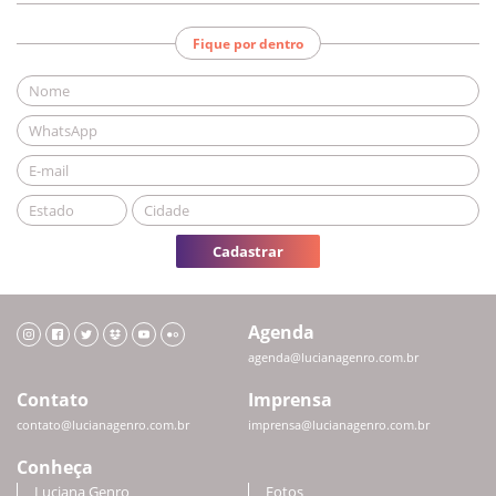
Fique por dentro
Cadastrar
Agenda
agenda@lucianagenro.com.br
Contato
Imprensa
contato@lucianagenro.com.br
imprensa@lucianagenro.com.br
Conheça
Luciana Genro
Fotos