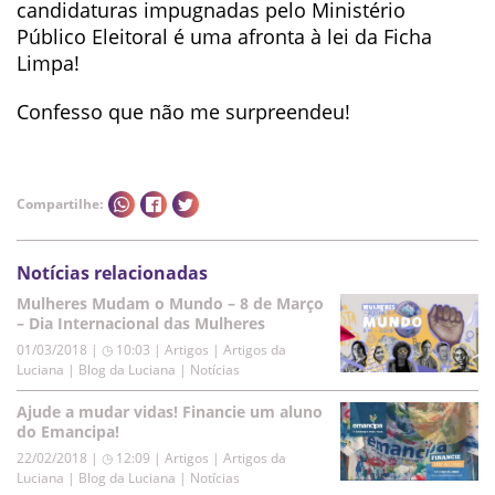
candidaturas impugnadas pelo Ministério
Público Eleitoral é uma afronta à lei da Ficha
Limpa!
Confesso que não me surpreendeu!
Compartilhe:
Notícias relacionadas
Mulheres Mudam o Mundo – 8 de Março
– Dia Internacional das Mulheres
01/03/2018 | ◷ 10:03
|
Artigos | Artigos da
Luciana | Blog da Luciana | Notícias
Ajude a mudar vidas! Financie um aluno
do Emancipa!
22/02/2018 | ◷ 12:09
|
Artigos | Artigos da
Luciana | Blog da Luciana | Notícias