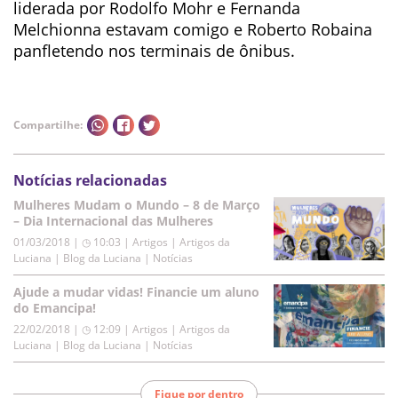
liderada por Rodolfo Mohr e Fernanda
Melchionna estavam comigo e Roberto Robaina
panfletendo nos terminais de ônibus.
Compartilhe:
Notícias relacionadas
Mulheres Mudam o Mundo – 8 de Março
– Dia Internacional das Mulheres
01/03/2018 | ◷ 10:03
|
Artigos | Artigos da
Luciana | Blog da Luciana | Notícias
Ajude a mudar vidas! Financie um aluno
do Emancipa!
22/02/2018 | ◷ 12:09
|
Artigos | Artigos da
Luciana | Blog da Luciana | Notícias
Fique por dentro