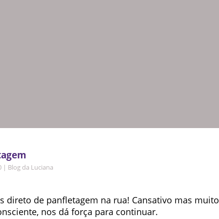
etagem
0
|
Blog da Luciana
 direto de panfletagem na rua! Cansativo mas muito 
nsciente, nos dá força para continuar.