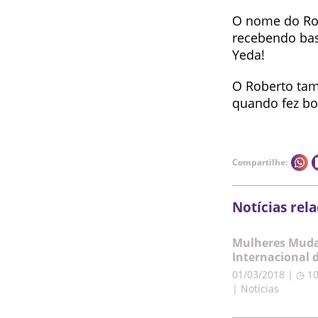
O nome do Rob
recebendo bas
Yeda!
O Roberto ta
quando fez bo
Compartilhe:
Notícias rel
Mulheres Muda
Internacional 
01/03/2018 | ◷ 1
| Notícias