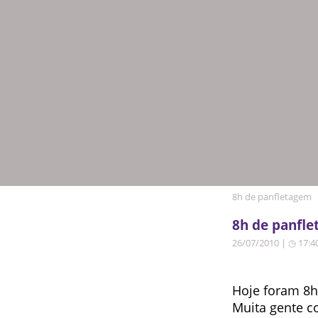
8h de panfletagem
8h de panfl
26/07/2010 | ◷ 17:4
Hoje foram 8hs
Muita gente co