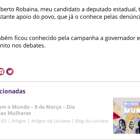
erto Robaina, meu candidato a deputado estadual,
tante apoio do povo, que já o conhece pelas denúnci
mbém ficou conhecido pela campanha a governador 
nito nos debates.
acionadas
m o Mundo – 8 de Março – Dia
das Mulheres
0:03
|
Artigos | Artigos da Luciana | Blog da Luciana