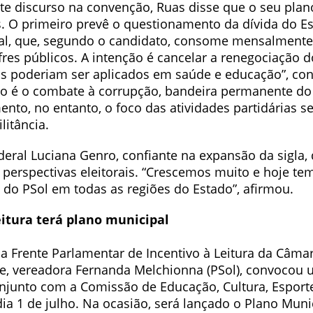
nte discurso na convenção, Ruas disse que o seu pla
os. O primeiro prevê o questionamento da dívida do 
al, que, segundo o candidato, consome mensalment
fres públicos. A intenção é cancelar a renegociação d
os poderiam ser aplicados em saúde e educação”, con
o é o combate à corrupção, bandeira permanente do
to, no entanto, o foco das atividades partidárias ser
litância.
eral Luciana Genro, confiante na expansão da sigla, 
 perspectivas eleitorais. “Crescemos muito e hoje te
 do PSol em todas as regiões do Estado”, afirmou.
eitura terá plano municipal
da Frente Parlamentar de Incentivo à Leitura da Câma
re, vereadora Fernanda Melchionna (PSol), convocou
njunto com a Comissão de Educação, Cultura, Esport
dia 1 de julho. Na ocasião, será lançado o Plano Muni