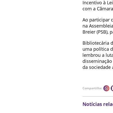
Incentivo à Le
com a Câmara 
Ao participar
na Assembleia
Breier (PSB), 
Bibliotecária 
uma política d
lembrou a luta
disseminação 
da sociedade a
Compartilhe:
Notícias rel