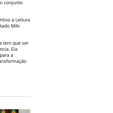
em conjunto
tivo a Leitura
tado Miki
ra tem que ser
ncia. Ela
 para a
ransformação