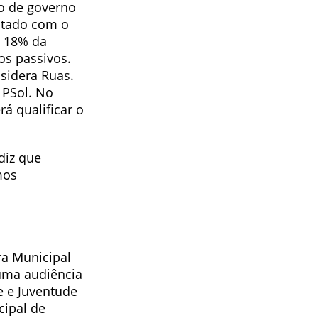
no de governo
Estado com o
e 18% da
os passivos.
sidera Ruas.
 PSol. No
á qualificar o
diz que
mos
ra Municipal
 uma audiência
e e Juventude
cipal de