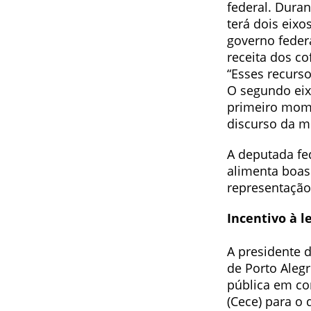
federal. Dura
terá dois eix
governo feder
receita dos co
“Esses recurs
O segundo eix
primeiro momen
discurso da mi
A deputada fed
alimenta boas
representação
Incentivo à l
A presidente 
de Porto Aleg
pública em co
(Cece) para o 