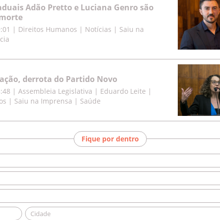
duais Adão Pretto e Luciana Genro são
morte
9:01
|
Direitos Humanos | Notícias | Saiu na
cia
cação, derrota do Partido Novo
5:48
|
Assembleia Legislativa | Eduardo Leite |
os | Saiu na Imprensa | Saúde
Fique por dentro