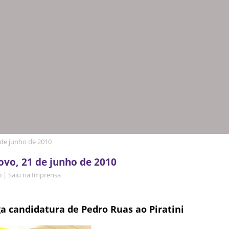
 de junho de 2010
ovo, 21 de junho de 2010
6
|
Saiu na Imprensa
a candidatura de Pedro Ruas ao Piratini