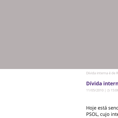
Dívida interna é de R
Dívida intern
11/05/2010 | ◷ 15:0
Hoje está send
PSOL, cujo int