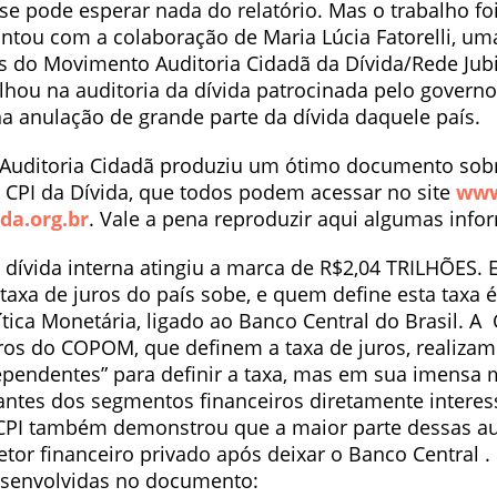
o se pode esperar nada do relatório. Mas o trabalho fo
ontou com a colaboração de Maria Lúcia Fatorelli, um
 do Movimento Auditoria Cidadã da Dívida/Rede Jubil
hou na auditoria da dívida patrocinada pelo govern
na anulação de grande parte da dívida daquele país.
Auditoria Cidadã produziu um ótimo documento sob
 CPI da Dívida, que todos podem acessar no site
www
da.org.br
. Vale a pena reproduzir aqui algumas info
dívida interna atingiu a marca de R$2,04 TRILHÕES. E
taxa de juros do país sobe, e quem define esta taxa
tica Monetária, ligado ao Banco Central do Brasil. A
s do COPOM, que definem a taxa de juros, realiza
ependentes” para definir a taxa, mas em sua imensa 
antes dos segmentos financeiros diretamente intere
A CPI também demonstrou que a maior parte dessas au
etor financeiro privado após deixar o Banco Central .
esenvolvidas no documento: