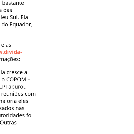
i bastante
a das
eu Sul. Ela
o do Equador,
re as
.divida-
rmações:
la cresce a
 é o COPOM –
 CPI apurou
m reuniões com
maioria eles
ssados nas
toridades foi
 Outras