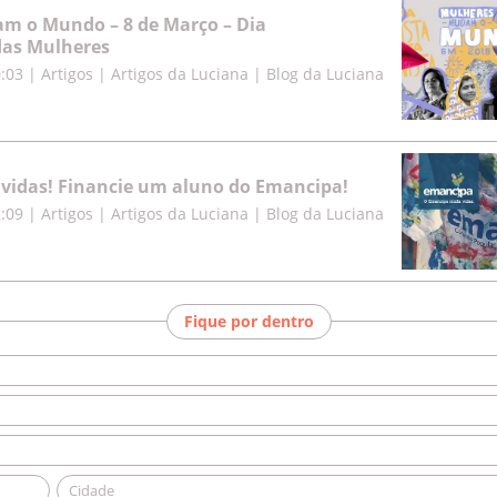
m o Mundo – 8 de Março – Dia
das Mulheres
0:03
|
Artigos | Artigos da Luciana | Blog da Luciana
vidas! Financie um aluno do Emancipa!
2:09
|
Artigos | Artigos da Luciana | Blog da Luciana
Fique por dentro