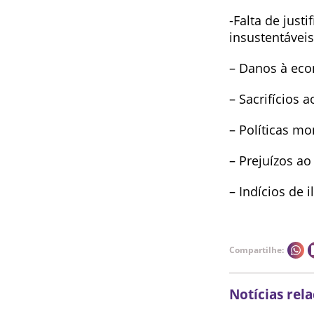
-Falta de just
insustentáveis
– Danos à eco
– Sacrifícios 
– Políticas mo
– Prejuízos ao
– Indícios de i
Compartilhe:
Notícias rel