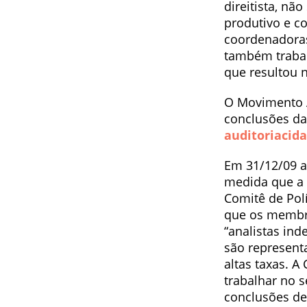
direitista, nã
produtivo e c
coordenadoras
também trabal
que resultou 
O Movimento 
conclusões da
auditoriacida
Em 31/12/09 a 
medida que a 
Comitê de Polí
que os membro
“analistas ind
são represent
altas taxas. 
trabalhar no s
conclusões d