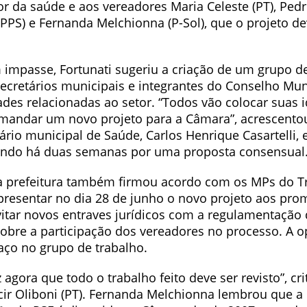
or da saúde e aos vereadores Maria Celeste (PT), Pedr
PPS) e Fernanda Melchionna (P-Sol), que o projeto de
 impasse, Fortunati sugeriu a criação de um grupo de
ecretários municipais e integrantes do Conselho Mun
des relacionadas ao setor. “Todos vão colocar suas i
i mandar um novo projeto para a Câmara”, acrescentou
ário municipal de Saúde, Carlos Henrique Casartelli, e
ando há duas semanas por uma proposta consensual
a prefeitura também firmou acordo com os MPs do T
presentar no dia 28 de junho o novo projeto aos pro
vitar novos entraves jurídicos com a regulamentação
obre a participação dos vereadores no processo. A o
aço no grupo de trabalho.
 agora que todo o trabalho feito deve ser revisto”, cri
cir Oliboni (PT). Fernanda Melchionna lembrou que a