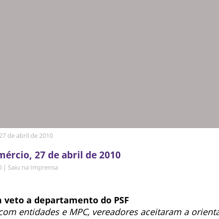
27 de abril de 2010
mércio, 27 de abril de 2010
0
|
Saiu na Imprensa
 veto a departamento do PSF
com entidades e MPC, vereadores aceitaram a orient