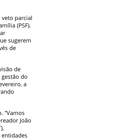
veto parcial
mília (PSF).
ar
 que sugerem
vés de
visão de
a gestão do
vereiro, a
erando
to. “Vamos
ereador João
),
 entidades