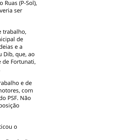
o Ruas (P-Sol),
veria ser
 trabalho,
icipal de
deias e a
 Dib, que, ao
 de Fortunati,
.
rabalho e de
motores, com
 do PSF. Não
posição
ticou o