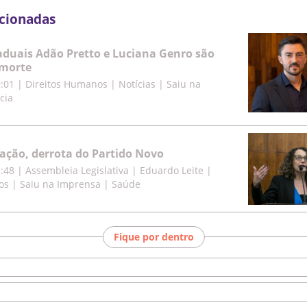
acionadas
duais Adão Pretto e Luciana Genro são
morte
9:01
|
Direitos Humanos | Notícias | Saiu na
cia
cação, derrota do Partido Novo
5:48
|
Assembleia Legislativa | Eduardo Leite |
os | Saiu na Imprensa | Saúde
Fique por dentro