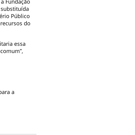
 a Fundação
 substituída
tério Público
 recursos do
taria essa
 comum”,
para a