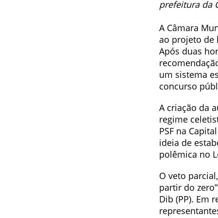
prefeitura da 
A Câmara Muni
ao projeto de
Após duas hor
recomendação 
um sistema est
concurso públ
A criação da 
regime celetis
PSF na Capita
ideia de esta
polêmica no Le
O veto parcial
partir do zero
Dib (PP). Em r
representante