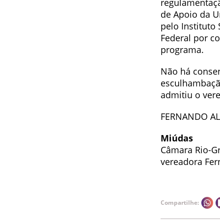
regulamentaçã
de Apoio da Un
pelo Instituto
Federal por c
programa.
Não há consen
esculhambaçã
admitiu o vere
FERNANDO A
Miúdas
Câmara Rio-Gr
vereadora Fer
Compartilhe: