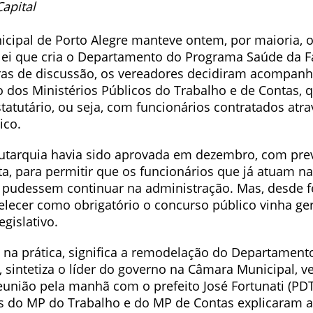
Capital
cipal de Porto Alegre manteve ontem, por maioria, o 
 lei que cria o Departamento do Programa Saúde da Fa
as de discussão, os vereadores decidiram acompanh
dos Ministérios Públicos do Trabalho e de Contas,
atutário, ou seja, com funcionários contratados atra
ico.
autarquia havia sido aprovada em dezembro, com pre
ta, para permitir que os funcionários que já atuam n
l pudessem continuar na administração. Mas, desde fe
belecer como obrigatório o concurso público vinha g
gislativo.
, na prática, significa a remodelação do Departamen
”, sintetiza o líder do governo na Câmara Municipal, v
eunião pela manhã com o prefeito José Fortunati (PDT
s do MP do Trabalho e do MP de Contas explicaram a