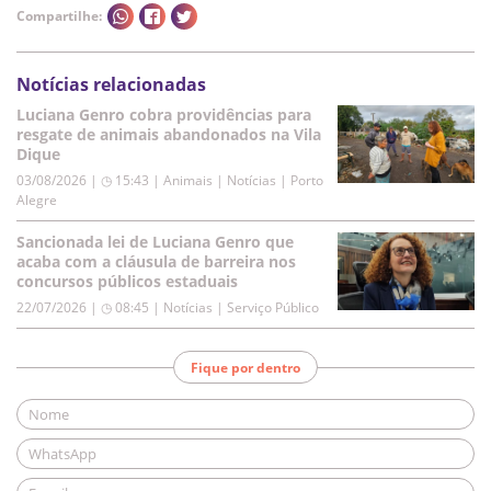
Compartilhe:
Notícias relacionadas
Luciana Genro cobra providências para
resgate de animais abandonados na Vila
Dique
03/08/2026 | ◷ 15:43
|
Animais | Notícias | Porto
Alegre
Sancionada lei de Luciana Genro que
acaba com a cláusula de barreira nos
concursos públicos estaduais
22/07/2026 | ◷ 08:45
|
Notícias | Serviço Público
Fique por dentro