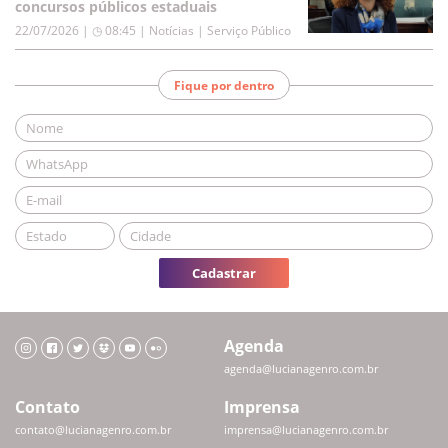
concursos públicos estaduais
22/07/2026 | ◷ 08:45
|
Notícias | Serviço Público
Fique por dentro
Cadastrar
Agenda
agenda@lucianagenro.com.br
Contato
Imprensa
contato@lucianagenro.com.br
imprensa@lucianagenro.com.br