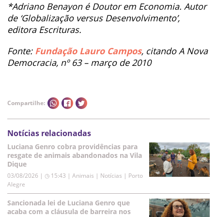
*Adriano Benayon é Doutor em Economia. Autor
de ‘Globalização versus Desenvolvimento’,
editora Escrituras.
Fonte:
Fundação Lauro Campos
, citando A Nova
Democracia, nº 63 – março de 2010
Compartilhe:
Notícias relacionadas
Luciana Genro cobra providências para
resgate de animais abandonados na Vila
Dique
03/08/2026 | ◷ 15:43
|
Animais | Notícias | Porto
Alegre
Sancionada lei de Luciana Genro que
acaba com a cláusula de barreira nos