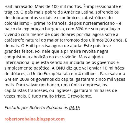
Haiti arrasado. Mais de 100 mil mortos. É impressionante e
trágico. O país mais pobre da América Latina, sofrendo os
desdobramentos sociais e econômicos catastróficos do
colonialismo – primeiro francês, depois norteamericano – e
palco da exploraçao burguesa, com 80% de sua populaçao
vivendo com menos de dois dólares por dia, agora sofre a
catástrofe natural do maior terromoto dos ultimos 200 anos. É
demais. O Haiti precisa agora de ajuda. Este país teve
grandes feitos. Foi nele que a primeira revolta negra
conquistou a abolição da escravidão. Mas a ajuda
internacional que está sendo anunciada pelos governos é
simplesmente patética. A ONU diz que vai enviar 10 milhóes
de dólares, a União Européia fala em 4 milhóes. Para salvar a
GM em 2009 os governos do capital gastaram cinco mil vezes
mais. Para salvar um banco, uma única empresa, os
capitalistas franceses, ou ingleses, gastaram milhares de
vezes mais. É tudo muito triste. E revoltante.
Postado por Roberto Robaina às
04:15
robertorobaina.blogspot.com