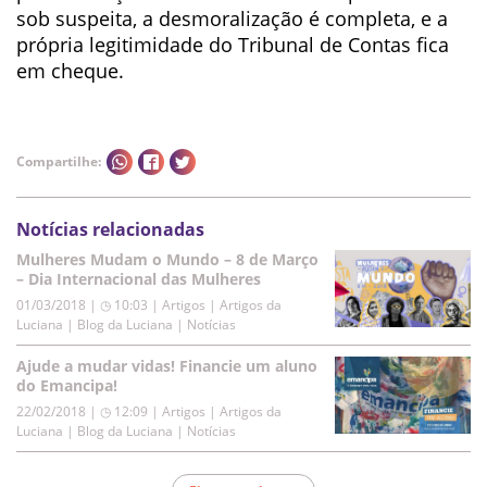
sob suspeita, a desmoralização é completa, e a
própria legitimidade do Tribunal de Contas fica
em cheque.
Compartilhe:
Notícias relacionadas
Mulheres Mudam o Mundo – 8 de Março
– Dia Internacional das Mulheres
01/03/2018 | ◷ 10:03
|
Artigos | Artigos da
Luciana | Blog da Luciana | Notícias
Ajude a mudar vidas! Financie um aluno
do Emancipa!
22/02/2018 | ◷ 12:09
|
Artigos | Artigos da
Luciana | Blog da Luciana | Notícias