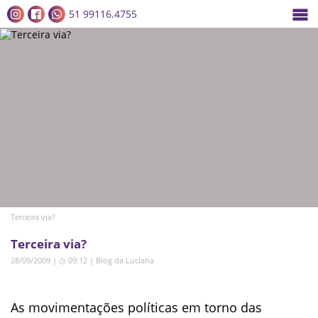
51 99116.4755
Terceira via?
Terceira via?
28/09/2009 | ◷ 09:12
|
Blog da Luciana
As movimentações políticas em torno das