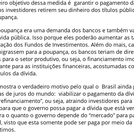
eiro objetivo dessa medida é garantir o pagamento da
s investidores retirem seu dinheiro dos títulos públi
oupança.
poupança era uma demanda dos bancos e também vai
vida pública. Isso porque eles poderão aumentar as 
ração dos Fundos de Investimentos. Além do mais, c
migrassem para a poupança, os bancos teriam de dir
s para o setor produtivo, ou seja, o financiamento imo
ante para as instituições financeiras, acostumadas c
tulos da dívida.
ostra o verdadeiro motivo pelo qual o Brasil ainda
xas de juros do mundo: viabilizar o pagamento da dív
efinanciamento”, ou seja, atraindo investidores para
 para que o governo possa pagar a dívida que está ve
a o quanto o governo depende do “mercado” para p
al, visto que esta somente pode ser paga por meio d
timos.