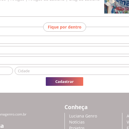
Fique por dentro
Cadastrar
Conheça
anagenro.com.br
Luciana Genro
A
Notícias
V
sa
Projetos
F