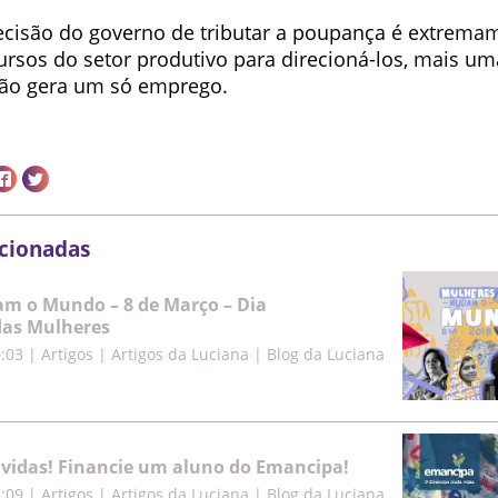
cisão do governo de tributar a poupança é extremam
ursos do setor produtivo para direcioná-los, mais uma
não gera um só emprego.
acionadas
m o Mundo – 8 de Março – Dia
das Mulheres
0:03
|
Artigos | Artigos da Luciana | Blog da Luciana
vidas! Financie um aluno do Emancipa!
2:09
|
Artigos | Artigos da Luciana | Blog da Luciana