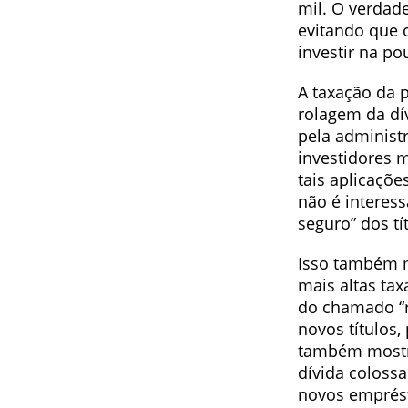
mil. O verdad
evitando que o
investir na p
A taxação da 
rolagem da dí
pela administ
investidores 
tais aplicaçõe
não é interess
seguro” dos tí
Isso também m
mais altas ta
do chamado “r
novos títulos,
também mostr
dívida coloss
novos emprés