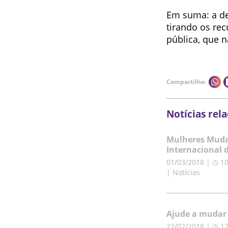
Em suma: a de
tirando os rec
pública, que 
Compartilhe:
Notícias rel
Mulheres Muda
Internacional 
01/03/2018 | ◷ 1
| Notícias
Ajude a mudar 
22/02/2018 | ◷ 1