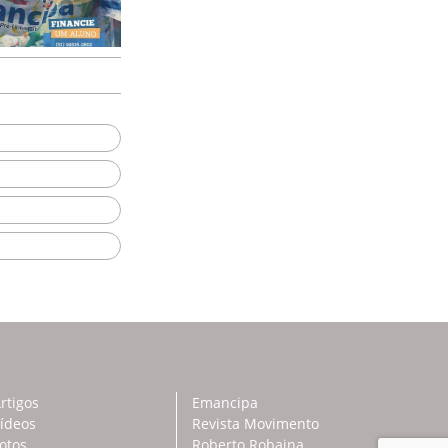
rtigos
Emancipa
ídeos
Revista Movimento
otos
Roberto Robaina