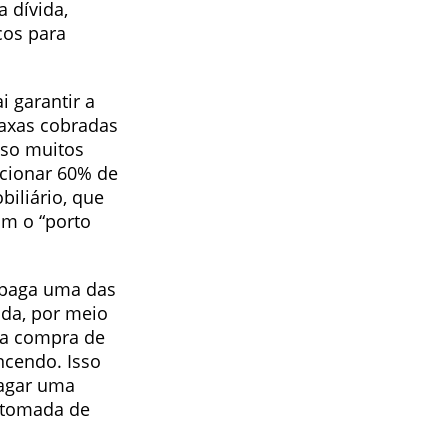
 dívida,
cos para
 garantir a
taxas cobradas
aso muitos
ecionar 60% de
biliário, que
om o “porto
 paga uma das
ida, por meio
 a compra de
ncendo. Isso
agar uma
a tomada de