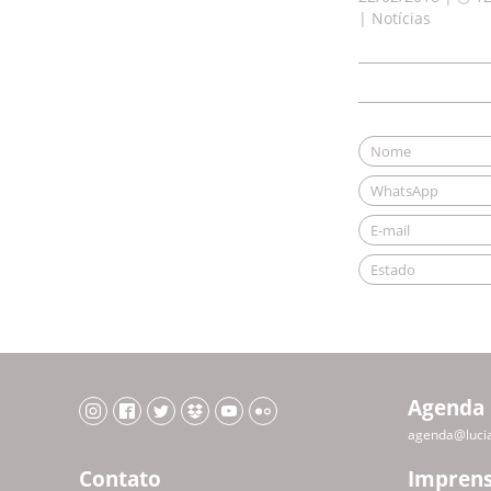
| Notícias
Agenda
agenda@luci
Contato
Impren