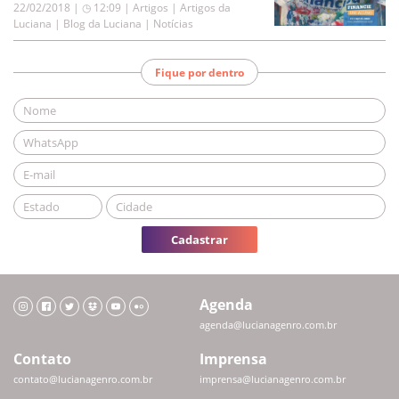
22/02/2018 | ◷ 12:09
|
Artigos | Artigos da
Luciana | Blog da Luciana | Notícias
Fique por dentro
Cadastrar
Agenda
agenda@lucianagenro.com.br
Contato
Imprensa
contato@lucianagenro.com.br
imprensa@lucianagenro.com.br