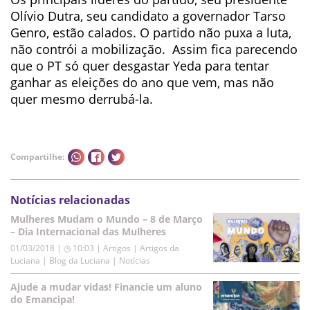
Olívio Dutra, seu candidato a governador Tarso
Genro, estão calados. O partido não puxa a luta,
não contrói a mobilização. Assim fica parecendo
que o PT só quer desgastar Yeda para tentar
ganhar as eleições do ano que vem, mas não
quer mesmo derrubá-la.
Compartilhe:
Notícias relacionadas
Mulheres Mudam o Mundo – 8 de Março
– Dia Internacional das Mulheres
01/03/2018 | ◷ 10:03
|
Artigos | Artigos da
Luciana | Blog da Luciana | Notícias
Ajude a mudar vidas! Financie um aluno
do Emancipa!