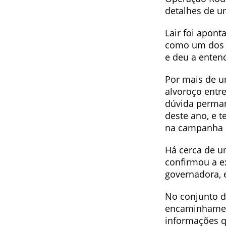
detalhes de u
Lair foi apont
como um dos p
e deu a enten
Por mais de u
alvoroço entre
dúvida perman
deste ano, e t
na campanha d
Há cerca de u
confirmou a e
governadora,
No conjunto d
encaminhamen
informações q