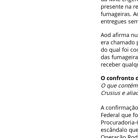
presente na r
fumageiras. A
entregues sem
Aod afirma nu
era chamado p
do qual foi c
das fumageira
receber qualqu
O confronto 
O que contém 
Crusius e alia
A confirmação
Federal que f
Procuradoria-
escândalo que
Operação Rodi