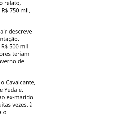
 relato,
 R$ 750 mil,
air descreve
entação,
 R$ 500 mil
ores teriam
overno de
o Cavalcante,
e Yeda e,
 ao ex-marido
tas vezes, à
a o