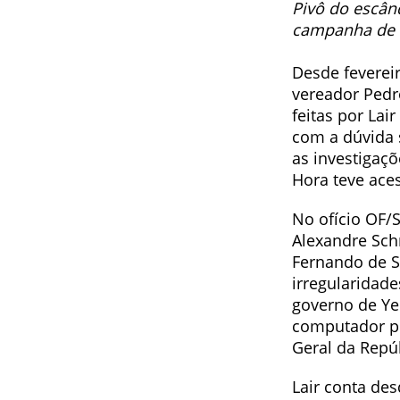
Pivô do escân
campanha de Y
Desde feverei
vereador Pedr
feitas por Lai
com a dúvida 
as investigaç
Hora teve ace
No ofício OF/
Alexandre Sch
Fernando de S
irregularidad
governo de Ye
computador po
Geral da Repúb
Lair conta de