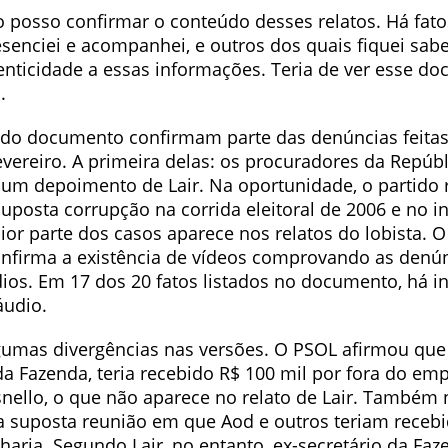
posso confirmar o conteúdo desses relatos. Há fato
esenciei e acompanhei, e outros dos quais fiquei sa
enticidade a essas informações. Teria de ver esse d
.
 do documento confirmam parte das denúncias feitas 
vereiro. A primeira delas: os procuradores da Repúb
m depoimento de Lair. Na oportunidade, o partido 
uposta corrupção na corrida eleitoral de 2006 e no in
ior parte dos casos aparece nos relatos do lobista. 
nfirma a existência de vídeos comprovando as denú
ios. Em 17 dos 20 fatos listados no documento, há i
áudio.
gumas divergências nas versões. O PSOL afirmou que
da Fazenda, teria recebido R$ 100 mil por fora do em
ello, o que não aparece no relato de Lair. Também 
suposta reunião em que Aod e outros teriam recebi
aria. Segundo Lair, no entanto, ex-secretário da Faz