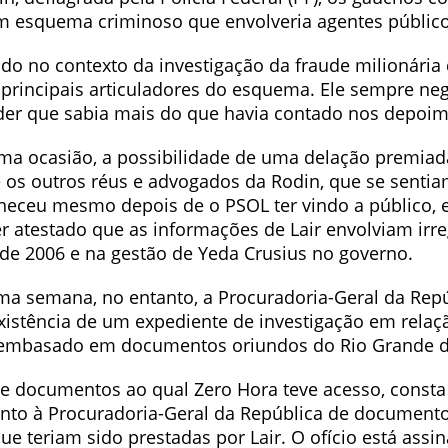
m esquema criminoso que envolveria agentes públic
ado no contexto da investigação da fraude milionária
rincipais articuladores do esquema. Ele sempre neg
der que sabia mais do que havia contado nos depoim
ma ocasião, a possibilidade de uma delação premiad
 os outros réus e advogados da Rodin, que se sentia
eceu mesmo depois de o PSOL ter vindo a público, 
er atestado que as informações de Lair envolviam irr
e 2006 e na gestão de Yeda Crusius no governo.
ma semana, no entanto, a Procuradoria-Geral da Rep
xistência de um expediente de investigação em relaç
 embasado em documentos oriundos do Rio Grande d
e documentos ao qual Zero Hora teve acesso, consta
to à Procuradoria-Geral da República de document
ue teriam sido prestadas por Lair. O ofício está ass