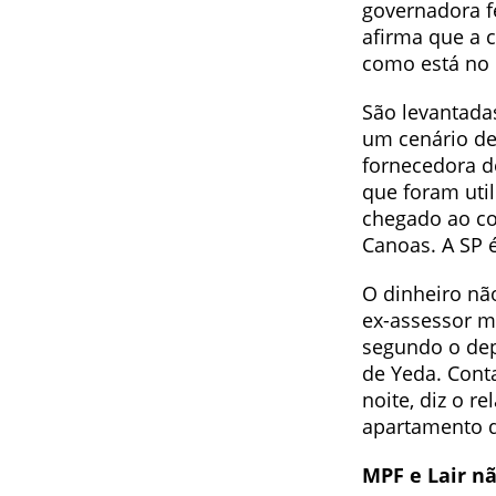
governadora fe
afirma que a 
como está no c
São levantada
um cenário de 
fornecedora d
que foram uti
chegado ao co
Canoas. A SP 
O dinheiro nã
ex-assessor m
segundo o dep
de Yeda. Cont
noite, diz o r
apartamento d
MPF e Lair n