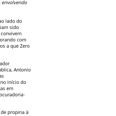
s envolvendo
ao lado do
riam sido
s convivem
aborando com
os a que Zero
rador
blica, Antonio
as
no início do
tas em
ocuradoria-
 de propina à