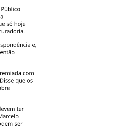
 Público
da
ue só hoje
curadoria.
espondência e,
 então
 premiada com
 Disse que os
obre
 devem ter
Marcelo
podem ser