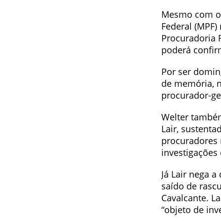
Mesmo com o s
Federal (MPF)
Procuradoria R
poderá confir
Por ser domin
de memória, n
procurador-ge
Welter também
Lair, sustent
procuradores 
investigações
Já Lair nega a
saído de rasc
Cavalcante. L
“objeto de in