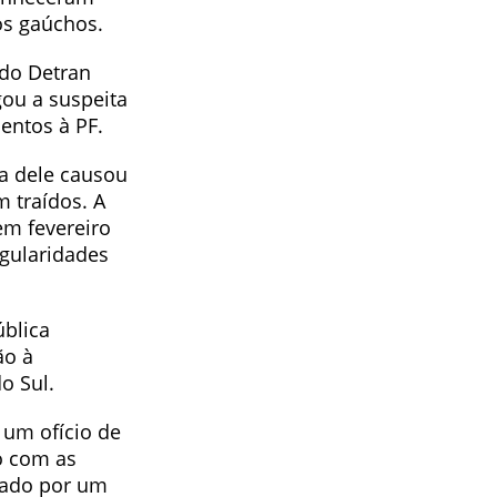
os gaúchos.
 do Detran
ou a suspeita
entos à PF.
a dele causou
m traídos. A
em fevereiro
egularidades
ública
ão à
o Sul.
 um ofício de
o com as
inado por um