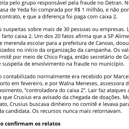
ita pelo grupo responsável pela fraude no Detran. No
casa de Yeda foi comprada por R$ 1 milhão, e não por
ontrato, e que a diferença foi paga com caixa 2.
s suspeitas sobre mais de 30 pessoas ou empresas. L
farto caixa 2. Um dos 20 fatos afirma que a SP Alim
e merenda escolar para a prefeitura de Canoas, doou
lizados no início da organização da campanha. Os val
mitê por meio de Chico Fraga, então secretário de G
é suspeita de envolvimento na fraude no município.
o contabilizado normalmente era recebido por Marcel
orto em fevereiro, e por Walna Meneses, assessora d
oimento, “controladora do caixa 2”. Lair faz ataques
a que Crusius era avisado da chegada de doações. Mui
elato, Crusius buscava dinheiro no comitê e levava par
a candidata. Os recursos nunca mais retornavam.
ão confirmam os relatos