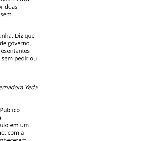
or duas
ossem
anha. Diz que
de governo,
resentantes
a sem pedir ou
vernadora Yeda
 Público
a
ítulo em um
no, com a
conheceram