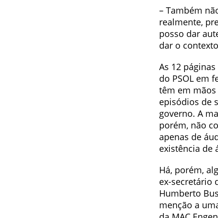
– Também não 
realmente, pr
posso dar aut
dar o contexto
As 12 páginas
do PSOL em fe
têm em mãos u
episódios de s
governo. A ma
porém, não co
apenas de áud
existência de 
Há, porém, al
ex-secretário 
Humberto Busn
menção a uma 
da MAC Engenh