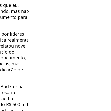
s que eu,
bendo, mas não
ocumento para
por líderes
lica realmente
relatou nove
ício do
O documento,
ncias, mas
ndicação de
 Aod Cunha,
presário
não há
do R$ 500 mil
enda estava