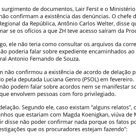
urgimento de documentos, Lair Ferst e o Ministério
 não confirmam a existência das denúncias. O chefe 
egional da República, Antônio Carlos Welter, disse q
mar se os ofícios a que ZH teve acesso saíram da Pro
go, ele não teria como consultar os arquivos da corr
ão poderia falar sobre expediente encaminhados ao
ral Antonio Fernando de Souza.
 não confirmou a existência de acordo de delação
ado pela deputada Luciana Genro (PSOL) em fevereiro.
não podem falar sobre acordos nem se manifestar s
 que envolvem pessoas com foro privilegiado.
 delação. Segundo ele, caso existam “alguns relatos”,
unhos que estariam com Magda Koenigkan, viúva de 
air disse não poder confirmar nada porque os fatos 
vestigações que os procuradores estejam fazendo”: