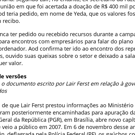
eunião em que foi acertada a doação de R$ 400 mil p
od teria pedido, em nome de Yeda, que os valores f
 recibo.
nca ter pedido ou recebido recursos durante a camp
ara encontros com empresários para falar do plano 
oordenador. Aod confirma ter ido ao encontro dos rep
s, ouvido suas queixas sobre o setor e deixado a sal
er valor.
de versões
o documento escrito por Lair Ferst em relação à go
dos
 de que Lair Ferst prestou informações ao Ministério
oram posteriormente encaminhadas para apuração d
Geral da República (PGR), em Brasília, abre novo cap
 veio a público em 2007. Em 6 de novembro desse a
n, deflagrada pela Polícia Federal (PF), os gaúchos 