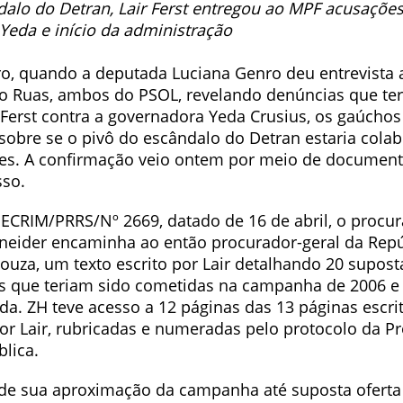
dalo do Detran, Lair Ferst entregou ao MPF acusaçõe
eda e início da administração
ro, quando a deputada Luciana Genro deu entrevista 
o Ruas, ambos do PSOL, revelando denúncias que te
r Ferst contra a governadora Yeda Crusius, os gaúcho
sobre se o pivô do escândalo do Detran estaria col
ões. A confirmação veio ontem por meio de document
sso.
SECRIM/PRRS/Nº 2669, datado de 16 de abril, o procu
neider encaminha ao então procurador-geral da Repú
ouza, um texto escrito por Lair detalhando 20 supost
es que teriam sido cometidas na campanha de 2006 e 
da. ZH teve acesso a 12 páginas das 13 páginas escri
r Lair, rubricadas e numeradas pelo protocolo da Pr
lica.
sde sua aproximação da campanha até suposta oferta