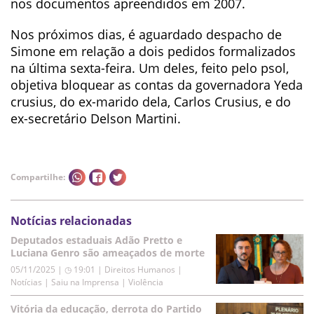
nos documentos apreendidos em 2007.
Nos próximos dias, é aguardado despacho de
Simone em relação a dois pedidos formalizados
na última sexta-feira. Um deles, feito pelo psol,
objetiva bloquear as contas da governadora Yeda
crusius, do ex-marido dela, Carlos Crusius, e do
ex-secretário Delson Martini.
Compartilhe:
Notícias relacionadas
Deputados estaduais Adão Pretto e
Luciana Genro são ameaçados de morte
05/11/2025 | ◷ 19:01
|
Direitos Humanos |
Notícias | Saiu na Imprensa | Violência
Vitória da educação, derrota do Partido