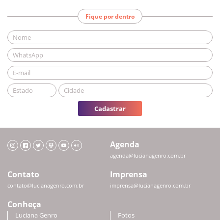
Fique por dentro
Cadastrar
Agenda
agenda@lucianagenro.com.br
Contato
Imprensa
contato@lucianagenro.com.br
imprensa@lucianagenro.com.br
Conheça
Luciana Genro
Fotos