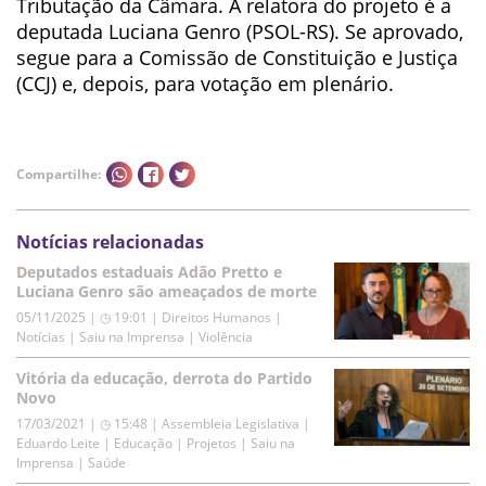
Tributação da Câmara. A relatora do projeto é a
deputada Luciana Genro (PSOL-RS). Se aprovado,
segue para a Comissão de Constituição e Justiça
(CCJ) e, depois, para votação em plenário.
Compartilhe:
Notícias relacionadas
Deputados estaduais Adão Pretto e
Luciana Genro são ameaçados de morte
05/11/2025 | ◷ 19:01
|
Direitos Humanos |
Notícias | Saiu na Imprensa | Violência
Vitória da educação, derrota do Partido
Novo
17/03/2021 | ◷ 15:48
|
Assembleia Legislativa |
Eduardo Leite | Educação | Projetos | Saiu na
Imprensa | Saúde