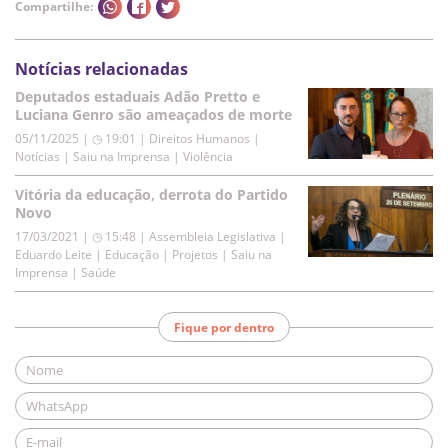
Compartilhe:
Notícias relacionadas
Deputados estaduais Adão Pretto e
Luciana Genro são ameaçados de morte
05/11/2025 | ◷ 19:01
|
Direitos Humanos |
Notícias | Saiu na Imprensa | Violência
Vitória da educação, derrota do Partido
Novo
17/03/2021 | ◷ 15:48
|
Assembleia Legislativa |
Eduardo Leite | Educação | Projetos | Saiu na
Imprensa | Saúde
Fique por dentro