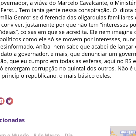
-governador, a viúva do Marcelo Cavalcante, o Ministér
r Ferst… Tem tanta gente nessa conspiração. O idiota
mília Genro” se diferencia das oligarquias familiares 
conviver, justamente por que não tem “interesses pol
idéias”, coisas em que se acredita. Ele nem imagina 
 políticos como ele só se movem por interesses, nunc
Desinformado, Aníbal nem sabe que acabei de lançar
dato a governador, e mais, que denunciar um govern
ão, que eu cumpro em todas as esferas, aqui no RS e
 só enxergam corrupção no quintal dos outros. Não é
m princípio republicano, o mais básico deles.
acionadas
m o Mundo – 8 de Março – Dia