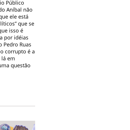
io Público
 do Aníbal não
que ele está
íticos” que se
que isso é
a por idéias
 o Pedro Ruas
o corrupto é a
 lá em
 uma questão