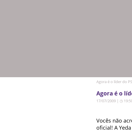
Agora é o líder do 
Agora é o lí
17/07/2009 | ◷ 19:5
Vocês não acr
oficial! A Yed