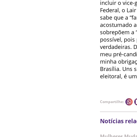
incluir o vice
Federal, o Lai
sabe que a “fa
acostumado a 
sobrepõem a “
possível, pois
verdadeiras. 
meu pré-candi
minha obrigaç
Brasília. Uns
eleitoral, é u
Compartilhe:
Notícias rel
Mulheres Muda