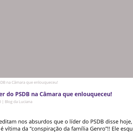
PSDB na Câmara que enlouqueceu!
der do PSDB na Câmara que enlouqueceu!
0
|
Blog da Luciana
editam nos absurdos que o líder do PSDB disse hoje
a é vítima da “conspiração da família Genro”!! Ele esq