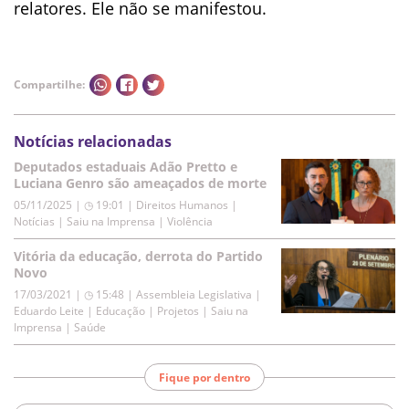
relatores. Ele não se manifestou.
Compartilhe:
Notícias relacionadas
Deputados estaduais Adão Pretto e
Luciana Genro são ameaçados de morte
05/11/2025 | ◷ 19:01
|
Direitos Humanos |
Notícias | Saiu na Imprensa | Violência
Vitória da educação, derrota do Partido
Novo
17/03/2021 | ◷ 15:48
|
Assembleia Legislativa |
Eduardo Leite | Educação | Projetos | Saiu na
Imprensa | Saúde
Fique por dentro