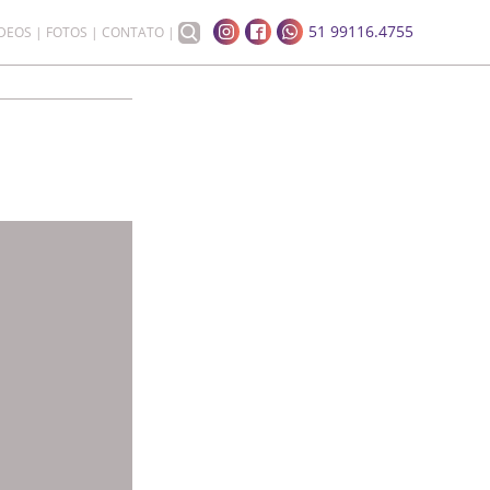
51 99116.4755
ÍDEOS
FOTOS
CONTATO