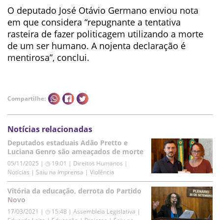
O deputado José Otávio Germano enviou nota
em que considera “repugnante a tentativa
rasteira de fazer politicagem utilizando a morte
de um ser humano. A nojenta declaração é
mentirosa”, conclui.
Compartilhe:
Notícias relacionadas
Deputados estaduais Adão Pretto e
Luciana Genro são ameaçados de morte
05/11/2025 | ◷ 19:01
|
Direitos Humanos |
Notícias | Saiu na Imprensa | Violência
Vitória da educação, derrota do Partido
Novo
17/03/2021 | ◷ 15:48
|
Assembleia Legislativa |