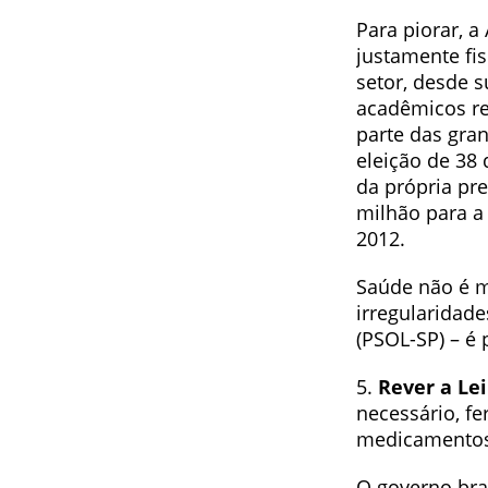
Para piorar, 
justamente fis
setor, desde 
acadêmicos re
parte das gra
eleição de 38
da própria pr
milhão para a
2012.
Saúde não é m
irregularidad
(PSOL-SP) – é 
5.
Rever a Le
necessário, f
medicamento
O governo bra