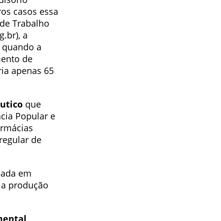
ros casos essa
de Trabalho
.br), a
, quando a
mento de
ria apenas 65
êutico
que
cia Popular e
armácias
regular de
seada em
r a produção
mental
,