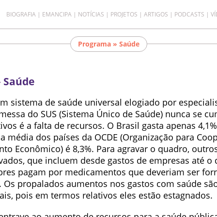
BIOGRAFIA
EMANCIPA
NOTÍCIAS
PROJETOS
ARTIGOS
PODCASTS
V
Programa » Saúde
 Saúde
um sistema de saúde universal elogiado por especiali
omessa do SUS (Sistema Único de Saúde) nunca se c
ivos é a falta de recursos. O Brasil gasta apenas 4,1
a média dos países da OCDE (Organização para Coo
to Econômico) é 8,3%. Para agravar o quadro, outro
ivados, que incluem desde gastos de empresas até o 
obres pagam por medicamentos que deveriam ser for
. Os propalados aumentos nos gastos com saúde sã
is, pois em termos relativos eles estão estagnados.
entrave ao aumento de recursos para a saúde públic