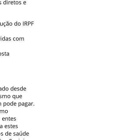
 diretos e
dução do IRPF
vidas com
osta
vado desde
mesmo que
m pode pagar.
omo
a entes
a estes
os de saúde