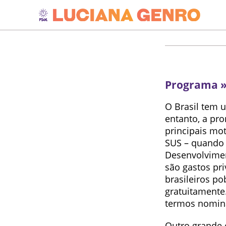
Programa »
O Brasil tem 
entanto, a pr
principais mot
SUS – quando 
Desenvolvimen
são gastos pr
brasileiros p
gratuitamente
termos nomina
Outro grande 