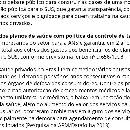
o debate público para construir as bases de uma nov
tão pública para o SUS, que garanta transparência, con
aos serviços e dignidade para quem trabalha na saú
ios privados.
os planos de saúde com política de controle de t
empresários do setor para a ANS e garantia, em 2 ano
total aos cofres dos gastos dos beneficiários de pla
 o SUS, conforme previsto na lei Lei nº 9.656/1998
saúde privados no Brasil têm cometido vários abusos
suários, liderando por vários anos consecutivos o ra
os órgãos de defesa dos consumidores. Dentre as pr
ão: a não autorização de procedimentos médicos e lab
ento unilateral de médicos, a baixa remuneração do
 da saúde, além do aumento do valor dos serviços par
usuários, ocorreram problemas em algum dos serviç
ncipalmente na demora para agendamento de consult
os lotados (Pesquisa da APM/Datafolha 2013).