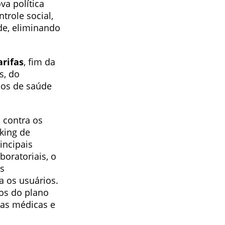
a política
trole social,
de, eliminando
arifas
, fim da
s, do
nos de saúde
 contra os
nking de
incipais
oratoriais, o
s
a os usuários.
os do plano
as médicas e