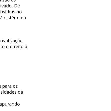
rivado. De
ubsídios ao
inistério da
rivatização
o o direito à
e para os
ssidades da
 apurando