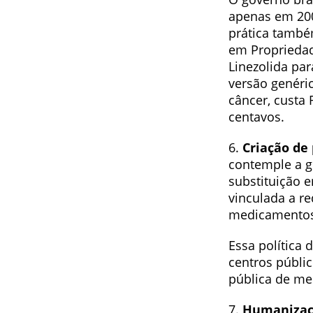
apenas em 200
prática també
em Propriedad
Linezolida pa
versão genéric
câncer, custa
centavos.
6.
Criação de 
contemple a g
substituição 
vinculada a re
medicamento
Essa política
centros públi
pública de me
7.
Humanizaçã