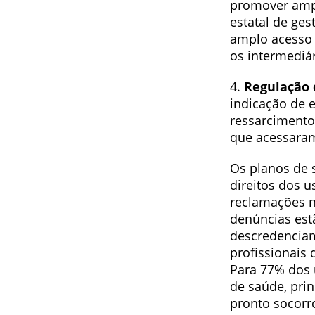
promover ampl
estatal de ges
amplo acesso 
os intermediár
4.
Regulação d
indicação de 
ressarcimento 
que acessaram
Os planos de 
direitos dos u
reclamações n
denúncias est
descredenciam
profissionais
Para 77% dos 
de saúde, pri
pronto socorr