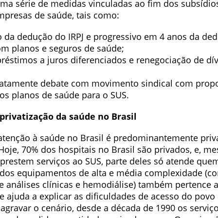
ma série de medidas vinculadas ao fim dos subsídios
empresas de saúde, tais como:
o da dedução do IRPJ e progressivo em 4 anos da de
om planos e seguros de saúde;
réstimos a juros diferenciados e renegociação de dí
diatamente debate com movimento sindical com prop
dos planos de saúde para o SUS.
privatização da saúde no Brasil
atenção à saúde no Brasil é predominantemente pri
 Hoje, 70% dos hospitais no Brasil são privados, e, 
 prestem serviços ao SUS, parte deles só atende que
 dos equipamentos de alta e média complexidade (c
e análises clínicas e hemodiálise) também pertence 
e ajuda a explicar as dificuldades de acesso do povo 
 agravar o cenário, desde a década de 1990 os serviç