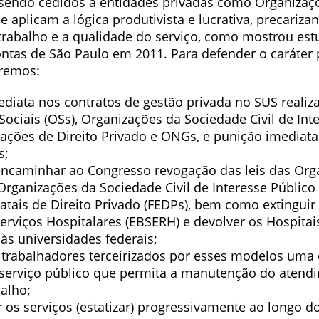
sendo cedidos a entidades privadas como Organizaçõ
 aplicam a lógica produtivista e lucrativa, precariza
trabalho e a qualidade do serviço, como mostrou es
ontas de São Paulo em 2011. Para defender o caráter 
remos:
ediata nos contratos de gestão privada no SUS realiz
ociais (OSs), Organizações da Sociedade Civil de Int
dações de Direito Privado e ONGs, e punição imediata
s;
encaminhar ao Congresso revogação das leis das Org
 Organizações da Sociedade Civil de Interesse Público 
atais de Direito Privado (FEDPs), bem como extingui
Serviços Hospitalares (EBSERH) e devolver os Hospitai
 às universidades federais;
s trabalhadores terceirizados por esses modelos uma 
o serviço público que permita a manutenção do atend
alho;
r os serviços (estatizar) progressivamente ao longo 