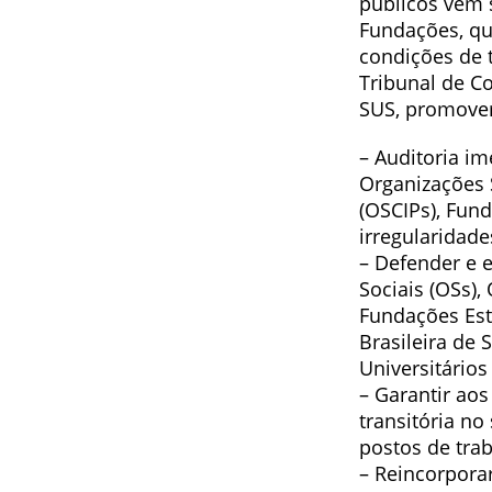
públicos vêm 
Fundações, que
condições de 
Tribunal de C
SUS, promove
– Auditoria im
Organizações S
(OSCIPs), Fun
irregularidade
– Defender e 
Sociais (OSs),
Fundações Est
Brasileira de 
Universitários
– Garantir ao
transitória n
postos de trab
– Reincorpora