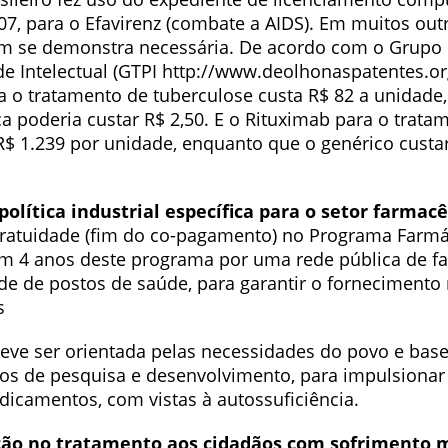
7, para o Efavirenz (combate a AIDS). Em muitos out
m se demonstra necessária. De acordo com o Grupo 
e Intelectual (GTPI http://www.deolhonaspatentes.org
ra o tratamento de tuberculose custa R$ 82 a unidade
a poderia custar R$ 2,50. E o Rituximab para o trata
 R$ 1.239 por unidade, enquanto que o genérico custa
política industrial específica para o setor farmac
ratuidade (fim do co-pagamento) no Programa Farmá
em 4 anos deste programa por uma rede pública de f
de de postos de saúde, para garantir o fornecimento 
s
 deve ser orientada pelas necessidades do povo e ba
cos de pesquisa e desenvolvimento, para impulsiona
dicamentos, com vistas à autossuficiência.
o no tratamento aos cidadãos com sofrimento 