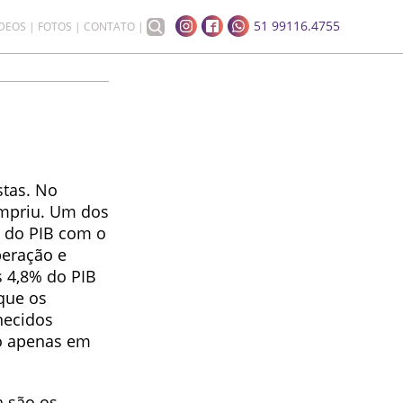
51 99116.4755
ÍDEOS
FOTOS
CONTATO
stas. No
umpriu. Um dos
% do PIB com o
peração e
s 4,8% do PIB
que os
necidos
o apenas em
a são os