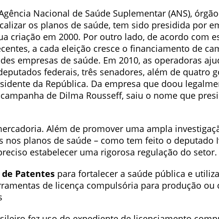
a Agência Nacional de Saúde Suplementar (ANS), órgão
calizar os planos de saúde, tem sido presidida por 
sua criação em 2000. Por outro lado, de acordo com e
centes, a cada eleição cresce o financiamento de c
ndes empresas de saúde. Em 2010, as operadoras aj
 deputados federais, três senadores, além de quatro 
esidente da República. Da empresa que doou legalme
 campanha de Dilma Rousseff, saiu o nome que presi
ercadoria. Além de promover uma ampla investigaçã
es nos planos de saúde – como tem feito o deputado 
preciso estabelecer uma rigorosa regulação do setor.
i de Patentes
para fortalecer a saúde pública e utili
erramentas de licença compulsória para produção ou
s
sileiro fez uso do expediente de licenciamento comp