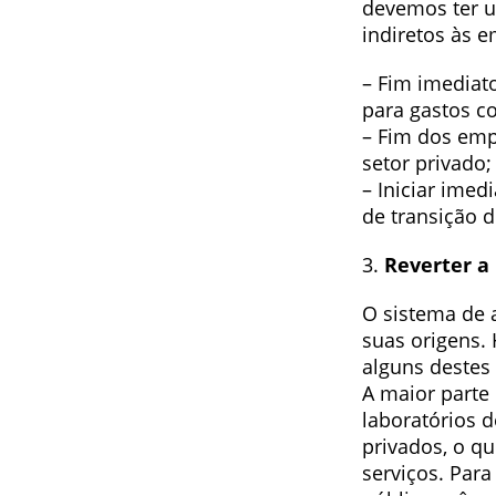
devemos ter u
indiretos às 
– Fim imediat
para gastos c
– Fim dos emp
setor privado;
– Iniciar ime
de transição 
3.
Reverter a 
O sistema de 
suas origens.
alguns destes
A maior parte
laboratórios d
privados, o qu
serviços. Para