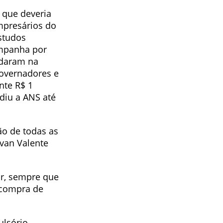
 que deveria
empresários do
studos
ampanha por
udaram na
governadores e
nte R$ 1
diu a ANS até
o de todas as
Ivan Valente
zar, sempre que
 compra de
ulsório