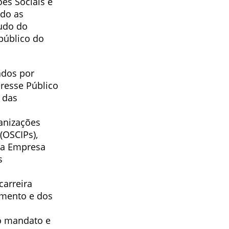
es Sociais e
ndo as
tudo do
público do
ados por
eresse Público
 das
anizações
(OSCIPs),
r a Empresa
s
carreira
imento e dos
do mandato e