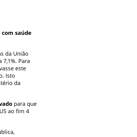
s com saúde
as da União
a 7,1%. Para
vasse este
. Isto
tério da
ivado
para que
US ao fim 4
blica,