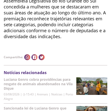
Assembleia Legislativa do Rio Grande do Sul
concedida a mulheres que se destacaram em
suas áreas de atuação ao longo do último ano. A
premiação reconhece trajetórias relevantes em
sete categorias, podendo incluir categorias
adicionais conforme o número de deputadas e a
diversidade das indicações.
Compartilhe:
Notícias relacionadas
Luciana Genro cobra providências para
resgate de animais abandonados na Vila
Dique
03/08/2026 | ◷ 15:43
|
Animais | Notícias | Porto
Alegre
Sancionada lei de Luciana Genro que