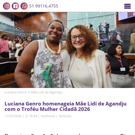
51 99116.4755
Luciana Genro e Mãe Lidi de Agandju
Luciana Genro homenageia Mãe Lidi de Agandju
com o Troféu Mulher Cidadã 2026
11/03/2026 | ◷ 16:54
|
mulheres
|
Notícias