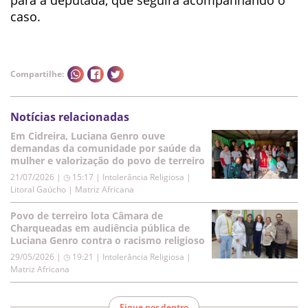
para a deputada, que seguirá acompanhando o
caso.
Compartilhe:
Notícias relacionadas
Em Cidreira, Luciana Genro ouve
demandas da comunidade por saúde da
mulher e valorização do povo de terreiro
21/07/2026 | ◷ 15:17
|
Intolerância Religiosa |
Litoral Gaúcho | Matriz Africana
Povo de terreiro lota Câmara de
Charqueadas em audiência pública de
Luciana Genro contra o racismo religioso
29/05/2026 | ◷ 19:21
|
Intolerância Religiosa |
Matriz Africana
Fique por dentro