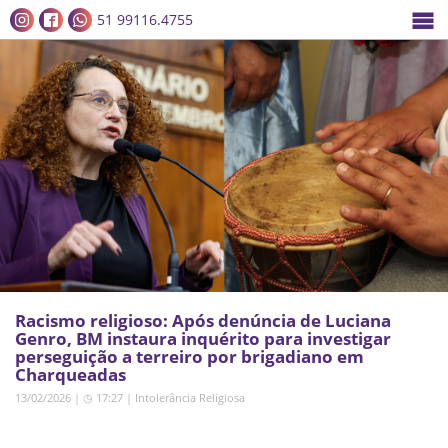
51 99116.4755
Racismo religioso: Após denúncia de Luciana
Genro, BM instaura inquérito para investigar
perseguição a terreiro por brigadiano em
Charqueadas
13/02/2026 | ◷ 17:27
|
Intolerância Religiosa