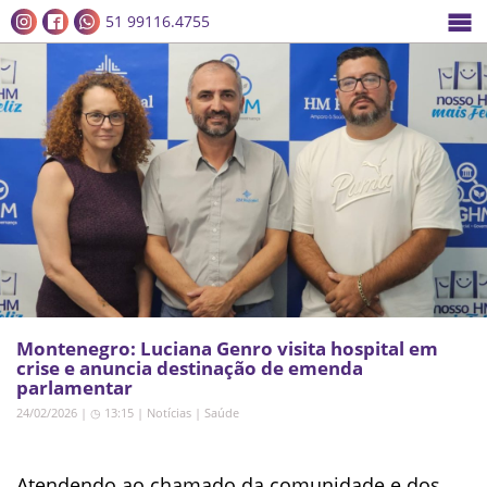
51 99116.4755
Montenegro: Luciana Genro visita hospital em
crise e anuncia destinação de emenda
parlamentar
24/02/2026 | ◷ 13:15
|
Notícias
|
Saúde
Atendendo ao chamado da comunidade e dos