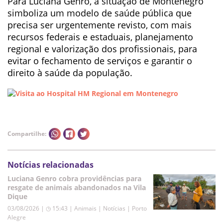
Para Luciana Genro, a situação de Montenegro
simboliza um modelo de saúde pública que
precisa ser urgentemente revisto, com mais
recursos federais e estaduais, planejamento
regional e valorização dos profissionais, para
evitar o fechamento de serviços e garantir o
direito à saúde da população.
Compartilhe:
Notícias relacionadas
Luciana Genro cobra providências para
resgate de animais abandonados na Vila
Dique
03/08/2026 | ◷ 15:43
|
Animais | Notícias | Porto
Alegre